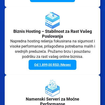
Biznis Hosting – Stabilnost za Rast Vašeg
Poslovanja
Napredna hosting rešenja fokusirana na sigurnost i
visoke performanse, prilagođena potrebama malih i
srednjih preduzeća. Pružamo brzu i pouzdanu
podršku za rast vašeg online biznisa.
Od
1.899,00
RSD
/Mesec
Namenski Serveri za Moćne
Performanse