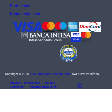
Partnerstvo
Kontaktirajte nas
Copyright © 2026
True-False Web Hosting Srbija
. Sva prava zadržana.
Pravila i uslovi
Politika
Politika
korišćenja
Privatnosti
Kolačića