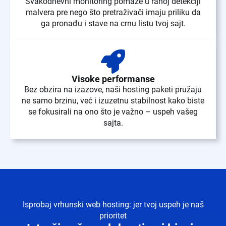
Svakodnevni monitoring pomaže u ranoj detekciji
malvera pre nego što pretraživači imaju priliku da
ga pronađu i stave na crnu listu tvoj sajt.
Visoke performanse
Bez obzira na izazove, naši hosting paketi pružaju
ne samo brzinu, već i izuzetnu stabilnost kako biste
se fokusirali na ono što je važno – uspeh vašeg
sajta.
Isprobaj vrhunski web hosting: jer tvoj uspeh je naš
prioritet