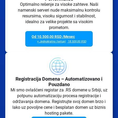
Optimalno rešenje za visoke zahteve. Naši
namenski serveri nude maksimalnu kontrolu
resursima, visoku sigurnost i stabilnost,
idealno za velike projekte sa visokim
prometom.
Od
10.500,00
RSD
/Mesec
+ Jednokratno (setup)
18.500,00
RSD
Registracija Domena – Automatizovano i
Pouzdano
Mi smo ovlašćeni registar za .RS domene u Srbiji, uz
potpunu automatizaciju procesa registracije i
održavanja domena. Registrujte svoj domen brzo i
lako uz povoljne cene i besplatan domen uz biznis
hosting pakete.