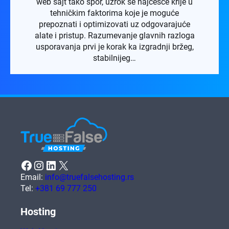
web sajt tako spor, uzrok se najčešće krije u
tehničkim faktorima koje je moguće
prepoznati i optimizovati uz odgovarajuće
alate i pristup. Razumevanje glavnih razloga
usporavanja prvi je korak ka izgradnji bržeg,
stabilnijeg…
Facebook
Instagram
LinkedIn
X
Email:
info@truefalsehosting.rs
Tel:
+381 69 777 250
Hosting