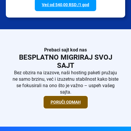
Već od
540,00
RSD
/1 god
Prebaci sajt kod nas
BESPLATNO MIGRIRAJ SVOJ
SAJT
Bez obzira na izazove, naši hosting paketi pružaju
ne samo brzinu, već i izuzetnu stabilnost kako biste
se fokusirali na ono što je važno – uspeh vašeg
sajta.
PORUČI ODMAH