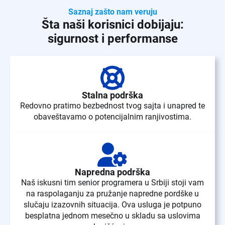
Saznaj zašto nam veruju
Šta naši korisnici dobijaju:
sigurnost i performanse
Stalna podrška
Redovno pratimo bezbednost tvog sajta i unapred te
obaveštavamo o potencijalnim ranjivostima.
Napredna podrška
Naš iskusni tim senior programera u Srbiji stoji vam
na raspolaganju za pružanje napredne pordške u
slučaju izazovnih situacija. Ova usluga je potpuno
besplatna jednom mesečno u skladu sa uslovima