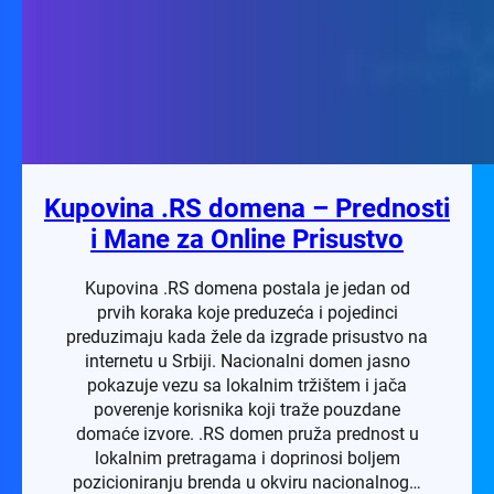
Kupovina .RS domena – Prednosti
i Mane za Online Prisustvo
Kupovina .RS domena postala je jedan od
prvih koraka koje preduzeća i pojedinci
preduzimaju kada žele da izgrade prisustvo na
internetu u Srbiji. Nacionalni domen jasno
pokazuje vezu sa lokalnim tržištem i jača
poverenje korisnika koji traže pouzdane
domaće izvore. .RS domen pruža prednost u
lokalnim pretragama i doprinosi boljem
pozicioniranju brenda u okviru nacionalnog…