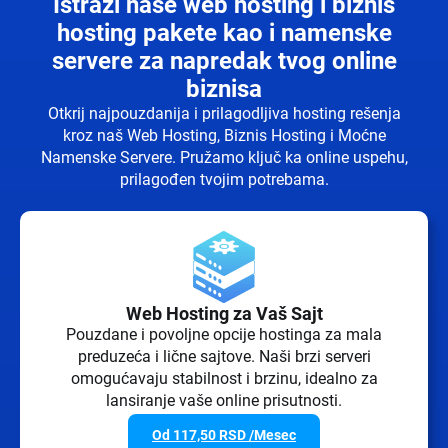
Istraži naše web hosting i biznis
hosting pakete kao i namenske
servere za napredak tvog online
biznisa
Otkrij najpouzdanija i prilagodljiva hosting rešenja
kroz naš Web Hosting, Biznis Hosting i Moćne
Namenske Servere. Pružamo ključ ka online uspehu,
prilagođen tvojim potrebama.
Web Hosting za Vaš Sajt
Pouzdane i povoljne opcije hostinga za mala
preduzeća i lične sajtove. Naši brzi serveri
omogućavaju stabilnost i brzinu, idealno za
lansiranje vaše online prisutnosti.
Od
117,50
RSD
/Mesec