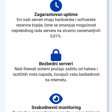
Zagarantovan uptime
Svi naši serveri imaju hardverske i softverske
rezervne kopije, čime se smanjuje mogućnost
neprekidnog rada servera na stvarno zanemarljivih
0,01%.
Bezbedni serveri
Naši firewall sistemi pružaju zaštitu od hakera i
različitih vrsta napada, čuvajući vašu bezbednost
na internetu.
Svakodnevni monitoring