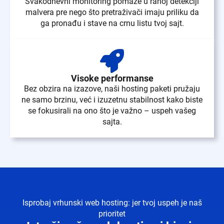
Svakodnevni monitoring pomaže u ranoj detekciji
malvera pre nego što pretraživači imaju priliku da
ga pronađu i stave na crnu listu tvoj sajt.
Visoke performanse
Bez obzira na izazove, naši hosting paketi pružaju
ne samo brzinu, već i izuzetnu stabilnost kako biste
se fokusirali na ono što je važno – uspeh vašeg
sajta.
Isprobaj vrhunski web hosting: jer tvoj uspeh je naš
prioritet