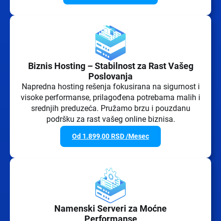
Biznis Hosting – Stabilnost za Rast Vašeg
Poslovanja
Napredna hosting rešenja fokusirana na sigurnost i
visoke performanse, prilagođena potrebama malih i
srednjih preduzeća. Pružamo brzu i pouzdanu
podršku za rast vašeg online biznisa.
Od
1.899,00
RSD
/Mesec
Namenski Serveri za Moćne
Performanse