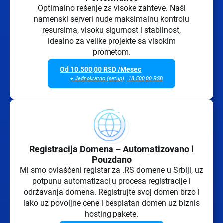
Optimalno rešenje za visoke zahteve. Naši
namenski serveri nude maksimalnu kontrolu
resursima, visoku sigurnost i stabilnost,
idealno za velike projekte sa visokim
prometom.
Od
10.500,00
RSD
/Mesec
+ Jednokratno (setup)
18.500,00
RSD
Registracija Domena – Automatizovano i
Pouzdano
Mi smo ovlašćeni registar za .RS domene u Srbiji, uz
potpunu automatizaciju procesa registracije i
održavanja domena. Registrujte svoj domen brzo i
lako uz povoljne cene i besplatan domen uz biznis
hosting pakete.