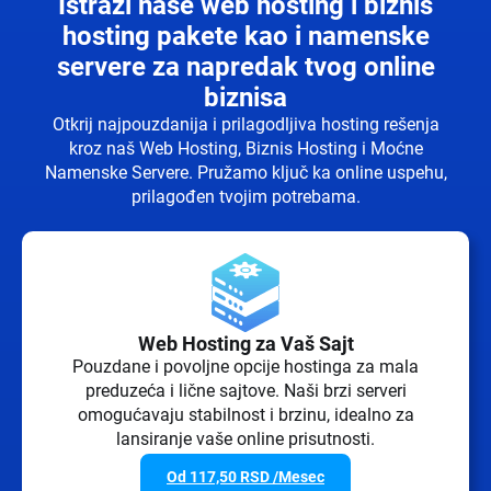
Istraži naše web hosting i biznis
hosting pakete kao i namenske
servere za napredak tvog online
biznisa
Otkrij najpouzdanija i prilagodljiva hosting rešenja
kroz naš Web Hosting, Biznis Hosting i Moćne
Namenske Servere. Pružamo ključ ka online uspehu,
prilagođen tvojim potrebama.
Web Hosting za Vaš Sajt
Pouzdane i povoljne opcije hostinga za mala
preduzeća i lične sajtove. Naši brzi serveri
omogućavaju stabilnost i brzinu, idealno za
lansiranje vaše online prisutnosti.
Od
117,50
RSD
/Mesec