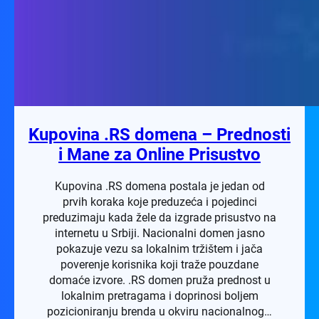
Kupovina .RS domena – Prednosti
i Mane za Online Prisustvo
Kupovina .RS domena postala je jedan od
prvih koraka koje preduzeća i pojedinci
preduzimaju kada žele da izgrade prisustvo na
internetu u Srbiji. Nacionalni domen jasno
pokazuje vezu sa lokalnim tržištem i jača
poverenje korisnika koji traže pouzdane
domaće izvore. .RS domen pruža prednost u
lokalnim pretragama i doprinosi boljem
pozicioniranju brenda u okviru nacionalnog…