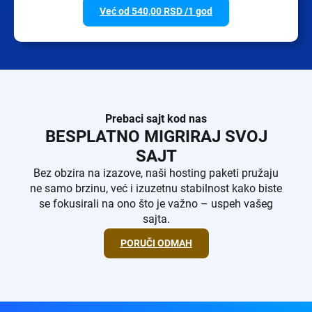
Već od
540,00
RSD
/1 god
Prebaci sajt kod nas
BESPLATNO MIGRIRAJ SVOJ
SAJT
Bez obzira na izazove, naši hosting paketi pružaju
ne samo brzinu, već i izuzetnu stabilnost kako biste
se fokusirali na ono što je važno – uspeh vašeg
sajta.
PORUČI ODMAH