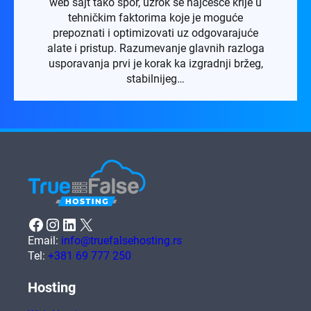
web sajt tako spor, uzrok se najčešće krije u
tehničkim faktorima koje je moguće
prepoznati i optimizovati uz odgovarajuće
alate i pristup. Razumevanje glavnih razloga
usporavanja prvi je korak ka izgradnji bržeg,
stabilnijeg…
Facebook
Instagram
LinkedIn
X
Email:
info@truefalsehosting.rs
Tel:
+381 69 777 250
Hosting