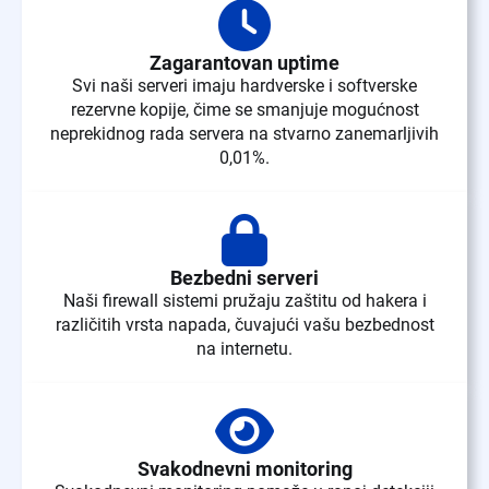
Zagarantovan uptime
Svi naši serveri imaju hardverske i softverske
rezervne kopije, čime se smanjuje mogućnost
neprekidnog rada servera na stvarno zanemarljivih
0,01%.
Bezbedni serveri
Naši firewall sistemi pružaju zaštitu od hakera i
različitih vrsta napada, čuvajući vašu bezbednost
na internetu.
Svakodnevni monitoring