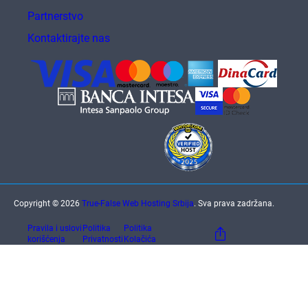
Partnerstvo
Kontaktirajte nas
Copyright © 2026
True-False Web Hosting Srbija
. Sva prava zadržana.
Pravila i uslovi
Politika
Politika
korišćenja
Privatnosti
Kolačića