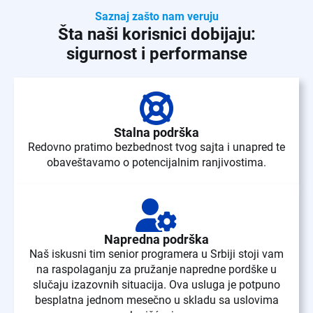
Saznaj zašto nam veruju
Šta naši korisnici dobijaju:
sigurnost i performanse
Stalna podrška
Redovno pratimo bezbednost tvog sajta i unapred te
obaveštavamo o potencijalnim ranjivostima.
Napredna podrška
Naš iskusni tim senior programera u Srbiji stoji vam
na raspolaganju za pružanje napredne pordške u
slučaju izazovnih situacija. Ova usluga je potpuno
besplatna jednom mesečno u skladu sa uslovima