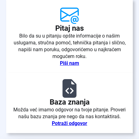
Pitaj nas
Bilo da su u pitanju opšte informacije o našim
uslugama, stručna pomoć, tehnička pitanja i slično,
napiši nam poruku, odgovorićemo u najkraćem
mogućem roku.
Piši nam
Baza znanja
Možda već imamo odgovor na tvoje pitanje. Proveri
našu bazu znanja pre nego da nas kontaktiraš.
Potraži odgovor