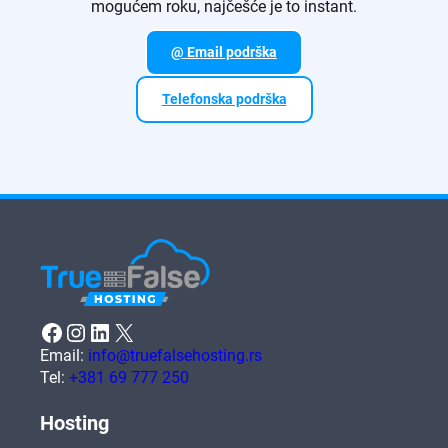
mogućem roku, najčešće je to instant.
@ Email podrška
Telefonska podrška
Facebook
Instagram
LinkedIn
X
Email:
info@truefalsehosting.rs
Tel:
+381 69 777 250
Hosting