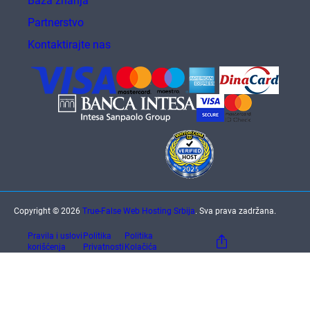
Baza znanja
Partnerstvo
Kontaktirajte nas
Copyright © 2026
True-False Web Hosting Srbija
. Sva prava zadržana.
Pravila i uslovi
Politika
Politika
korišćenja
Privatnosti
Kolačića