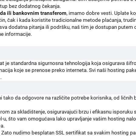
stup bez dodatnog čekanja.
oda ili bankovnim transferom
, imamo dobre vesti. Uplate k
ačin, čak i kada koristite tradicionalne metode plaćanja, t
sva dodatna pitanja ili podršku, naš tim je dostupan putem 
ne informacije.
at je standardna sigurnosna tehnologija koja osigurava šif
ormacija koje se prenose preko interneta. Svi naši hosting pak
a.
ni tako da odgovore na različite potrebe korisnika, od ličnih
om za skladištenje, osiguravajući brzu i efikasnu isporuku 
-u, što vam omogućava lako upravljanje vašim hosting nal
a.
t. Zato nudimo besplatan SSL sertifikat sa svakim hosting pa