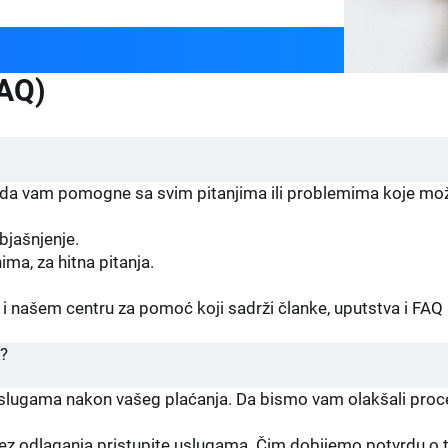
FAQ)
 da vam pomogne sa svim pitanjima ili problemima koje mo
bjašnjenje.
ma, za hitna pitanja.
 i našem centru za pomoć koji sadrži članke, uputstva i FA
a?
ugama nakon vašeg plaćanja. Da bismo vam olakšali proces
odlaganja pristupite uslugama. Čim dobijemo potvrdu o trans