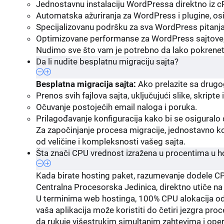
Jednostavnu instalaciju WordPressa direktno iz c
Automatska ažuriranja za WordPress i plugine, osig
Specijalizovanu podršku za sva WordPress pitanj
Optimizovane performanse za WordPress sajtove, 
Nudimo sve što vam je potrebno da lako pokrenete,
Da li nudite besplatnu migraciju sajta?
Besplatna migracija sajta:
Ako prelazite sa drugo
Prenos svih fajlova sajta, uključujući slike, skripte
Očuvanje postojećih email naloga i poruka.
Prilagođavanje konfiguracija kako bi se osiguralo
Za započinjanje procesa migracije, jednostavno k
od veličine i kompleksnosti vašeg sajta.
Šta znači CPU vrednost izražena u procentima u 
Kada birate hosting paket, razumevanje dodele CP
Centralna Procesorska Jedinica, direktno utiče na 
U terminima web hostinga, 100% CPU alokacija odg
vaša aplikacija može koristiti do četiri jezgra 
da rukuje višestrukim simultanim zahtevima i ope