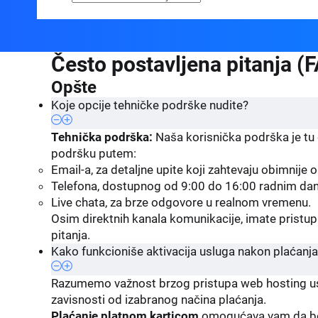
Često postavljena pitanja (
Opšte
Koje opcije tehničke podrške nudite?
Tehnička podrška:
Naša korisnička podrška je tu
podršku putem:
Email-a, za detaljne upite koji zahtevaju obimnije o
Telefona, dostupnog od 9:00 do 16:00 radnim dani
Live chata, za brze odgovore u realnom vremenu.
Osim direktnih kanala komunikacije, imate pristup
pitanja.
Kako funkcioniše aktivacija usluga nakon plaćanj
Razumemo važnost brzog pristupa web hosting usl
zavisnosti od izabranog načina plaćanja.
Plaćanje platnom karticom
omogućava vam da bez 