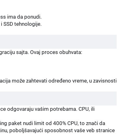
ss ima da ponudi.
i SSD tehnologije.
raciju sajta. Ovaj proces obuhvata:
acija može zahtevati određeno vreme, u zavisnosti
ice odgovaraju vašim potrebama. CPU, ili
ng paket nudi limit od 400% CPU, to znači da
zinu, poboljšavajući sposobnost vaše veb stranice