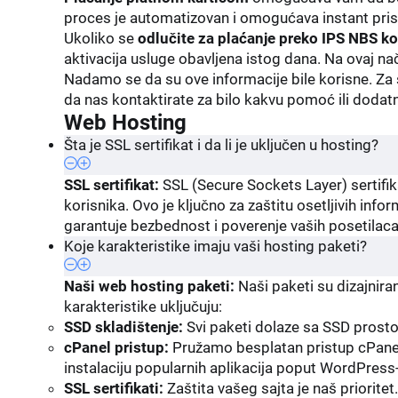
proces je automatizovan i omogućava instant pri
Ukoliko se
odlučite za plaćanje preko IPS NBS k
aktivacija usluge obavljena istog dana. Na ovaj n
Nadamo se da su ove informacije bile korisne. Za 
da nas kontaktirate za bilo kakvu pomoć ili dodat
Web Hosting
Šta je SSL sertifikat i da li je uključen u hosting?
SSL sertifikat:
SSL (Secure Sockets Layer) sertifik
korisnika. Ovo je ključno za zaštitu osetljivih inf
garantuje bezbednost i poverenje vaših posetilac
Koje karakteristike imaju vaši hosting paketi?
Naši web hosting paketi:
Naši paketi su dizajnira
karakteristike uključuju:
SSD skladištenje:
Svi paketi dolaze sa SSD prostor
cPanel pristup:
Pružamo besplatan pristup cPanel
instalaciju popularnih aplikacija poput WordPress-
SSL sertifikati:
Zaštita vašeg sajta je naš priorite