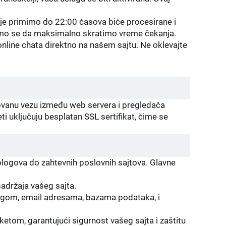
oje primimo do 22:00 časova biće procesirane i
rudimo se da maksimalno skratimo vreme čekanja.
online chata direktno na našem sajtu. Ne oklevajte
rovanu vezu između web servera i pregledača
eti uključuju besplatan SSL sertifikat, čime se
 blogova do zahtevnih poslovnih sajtova. Glavne
sadržaja vašeg sajta.
ogom, email adresama, bazama podataka, i
ketom, garantujući sigurnost vašeg sajta i zaštitu