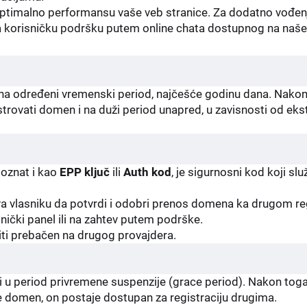
optimalno performansu vaše veb stranice. Za dodatno vođenj
a korisničku podršku putem online chata dostupnog na naš
na određeni vremenski period, najčešće godinu dana. Nakon i
istrovati domen i na duži period unapred, u zavisnosti od ek
poznat i kao
EPP ključ
ili
Auth kod
, je sigurnosni kod koji slu
a vlasniku da potvrdi i odobri prenos domena ka drugom re
nički panel ili na zahtev putem podrške.
ti prebačen na drugog provajdera.
 u period privremene suspenzije (grace period). Nakon toga
te domen, on postaje dostupan za registraciju drugima.