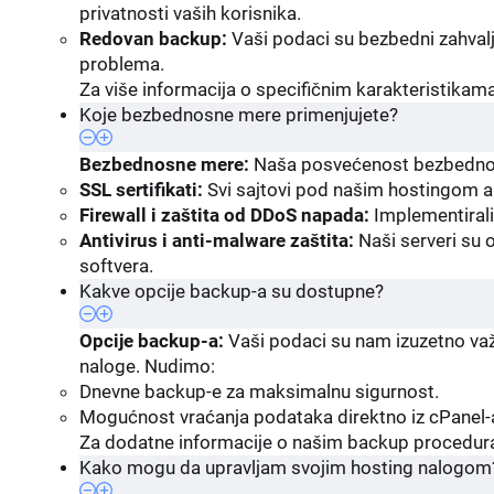
privatnosti vaših korisnika.
Redovan backup:
Vaši podaci su bezbedni zahvalj
problema.
Za više informacija o specifičnim karakteristikam
Koje bezbednosne mere primenjujete?
Bezbednosne mere:
Naša posvećenost bezbednost
SSL sertifikati:
Svi sajtovi pod našim hostingom aut
Firewall i zaštita od DDoS napada:
Implementirali 
Antivirus i anti-malware zaštita:
Naši serveri su o
softvera.
Kakve opcije backup-a su dostupne?
Opcije backup-a:
Vaši podaci su nam izuzetno važ
naloge. Nudimo:
Dnevne backup-e za maksimalnu sigurnost.
Mogućnost vraćanja podataka direktno iz cPanel-a
Za dodatne informacije o našim backup proceduram
Kako mogu da upravljam svojim hosting nalogom