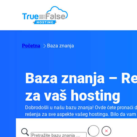
Početna
Baza znanja
Baza znanja – Re
za vaš hosting
Dobrodošli u našu bazu znanja! Ovde ćete pronaći de
rešenja za sve aspekte vašeg hostinga. Bilo da v
optimizacijom sajta ili upravljanjem serverom, na 