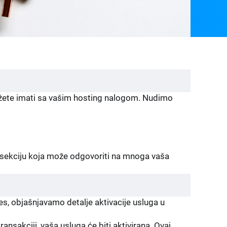
žete imati sa vašim hosting nalogom. Nudimo
Q sekciju koja može odgovoriti na mnoga vaša
, objašnjavamo detalje aktivacije usluga u
akciji, vaša usluga će biti aktivirana. Ovaj