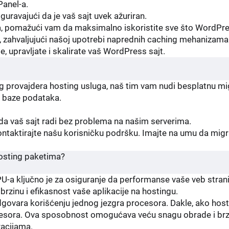
Panel-a.
uravajući da je vaš sajt uvek ažuriran.
a, pomažući vam da maksimalno iskoristite sve što WordPre
zahvaljujući našoj upotrebi naprednih caching mehanizama 
 upravljate i skalirate vaš WordPress sajt.
g provajdera hosting usluga, naš tim vam nudi besplatnu mig
 i baze podataka.
 da vaš sajt radi bez problema na našim serverima.
ontaktirajte našu korisničku podršku. Imajte na umu da migr
hosting paketima?
U-a ključno je za osiguranje da performanse vaše veb stran
brzinu i efikasnost vaše aplikacije na hostingu.
ovara korišćenju jednog jezgra procesora. Dakle, ako hosti
procesora. Ova sposobnost omogućava veću snagu obrade i br
racijama.