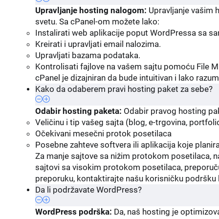
Upravljanje hosting nalogom:
Upravljanje vašim h
svetu. Sa cPanel-om možete lako:
Instalirati web aplikacije poput WordPressa sa sa
Kreirati i upravljati email nalozima.
Upravljati bazama podataka.
Kontrolisati fajlove na vašem sajtu pomoću File 
cPanel je dizajniran da bude intuitivan i lako razum
Kako da odaberem pravi hosting paket za sebe?
Odabir hosting paketa:
Odabir pravog hosting pake
Veličinu i tip vašeg sajta (blog, e-trgovina, portfolio
Očekivani mesečni protok posetilaca
Posebne zahteve softvera ili aplikacija koje planira
Za manje sajtove sa nižim protokom posetilaca, naš
sajtovi sa visokim protokom posetilaca, preporuču
preporuku, kontaktirajte našu korisničku podršku
Da li podržavate WordPress?
WordPress podrška:
Da, naš hosting je optimizov