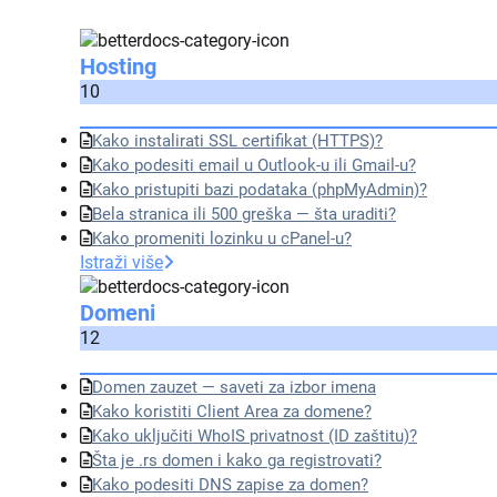
Hosting
10
Kako instalirati SSL certifikat (HTTPS)?
Kako podesiti email u Outlook-u ili Gmail-u?
Kako pristupiti bazi podataka (phpMyAdmin)?
Bela stranica ili 500 greška — šta uraditi?
Kako promeniti lozinku u cPanel-u?
Istraži više
Domeni
12
Domen zauzet — saveti za izbor imena
Kako koristiti Client Area za domene?
Kako uključiti WhoIS privatnost (ID zaštitu)?
Šta je .rs domen i kako ga registrovati?
Kako podesiti DNS zapise za domen?