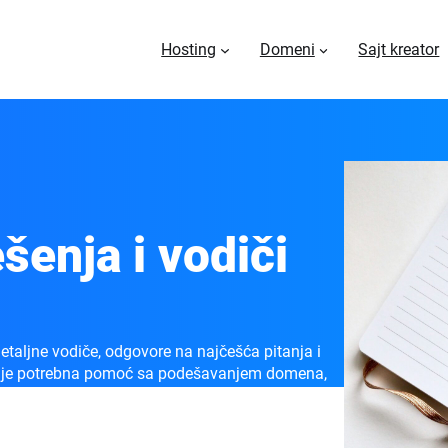
Hosting
Domeni
Sajt kreator
šenja i vodiči
taljne vodiče, odgovore na najčešća pitanja i
am je potrebna pomoć sa podešavanjem domena,
pravom ste mestu.