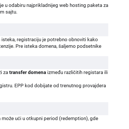
e u odabiru najprikladnijeg web hosting paketa za
em sajtu.
steka, registraciju je potrebno obnoviti kako
stenzije. Pre isteka domena, šaljemo podsetnike
ži za
transfer domena
između različitih registara ili
gistru. EPP kod dobijate od trenutnog provajdera
 može ući u otkupni period (redemption), gde