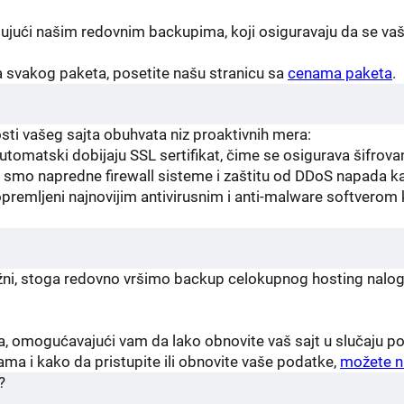
ujući našim redovnim backupima, koji osiguravaju da se vaš 
a svakog paketa, posetite našu stranicu sa
cenama paketa
.
i vašeg sajta obuhvata niz proaktivnih mera:
omatski dobijaju SSL sertifikat, čime se osigurava šifrovan
smo napredne firewall sisteme i zaštitu od DDoS napada kako
premljeni najnovijim antivirusnim i anti-malware softverom k
ni, stoga redovno vršimo backup celokupnog hosting naloga, 
, omogućavajući vam da lako obnovite vaš sajt u slučaju po
a i kako da pristupite ili obnovite vaše podatke,
možete n
?