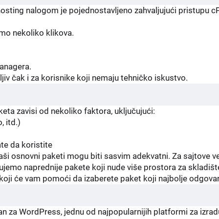
osting nalogom je pojednostavljeno zahvaljujući pristupu c
mo nekoliko klikova.
Managera.
ljiv čak i za korisnike koji nemaju tehničko iskustvo.
ta zavisi od nekoliko faktora, uključujući:
, itd.)
te da koristite
i osnovni paketi mogu biti sasvim adekvatni. Za sajtove već
jemo naprednije pakete koji nude više prostora za skladišt
 koji će vam pomoći da izaberete paket koji najbolje odgo
an za WordPress, jednu od najpopularnijih platformi za izra