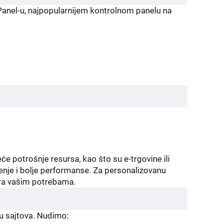
Panel-u, najpopularnijem kontrolnom panelu na
e potrošnje resursa, kao što su e-trgovine ili
enje i bolje performanse. Za personalizovanu
vara vašim potrebama.
du sajtova. Nudimo: