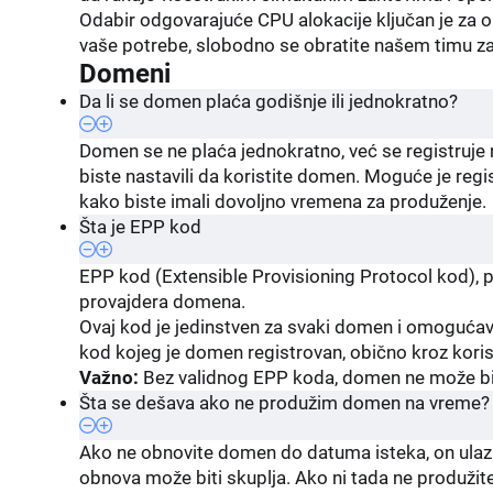
Odabir odgovarajuće CPU alokacije ključan je za 
vaše potrebe, slobodno se obratite našem timu z
Domeni
Da li se domen plaća godišnje ili jednokratno?
Domen se ne plaća jednokratno, već se registruje 
biste nastavili da koristite domen. Moguće je reg
kako biste imali dovoljno vremena za produženje.
Šta je EPP kod
EPP kod (Extensible Provisioning Protocol kod), 
provajdera domena.
Ovaj kod je jedinstven za svaki domen i omogućav
kod kojeg je domen registrovan, obično kroz koris
Važno:
Bez validnog EPP koda, domen ne može bi
Šta se dešava ako ne produžim domen na vreme?
Ako ne obnovite domen do datuma isteka, on ulazi
obnova može biti skuplja. Ako ni tada ne produži