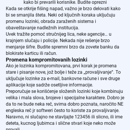
kako bi prevarili korisnike. Budite oprezni
Kada se otkrije fišing napad, važno je brzo delovati kako
bi se smanjila šteta. Neki od ključnih koraka uključuju
promenu lozinki, obrada zaraženih sistema i
obaveštavanje nadležnih institucija.
Uvek tražite pomoć stručnijeg lica, neke agencije… u
krajnjem slučaju i policije. Nekada nije rešenje brzo
menjanje šifre. Budite spremni brzo da zovete banku da
blokirate karticu ili račun.
Promena kompromitovanih lozinki
Ako je lozinka kompromitovana, prvi korak je promena
stare i pisanje nove, jož bolje i teže za „provaljivanje“. To
uključuje lozinke za e-mail, bankovne račune i sve druge
aplikacije koje sadrže osetljive informacije.
Preporučuje se korišćenje složenih lozinki koje kombinuju
velika i mala slova, brojeve i specijalne karaktere. Dobro je
da to ne bude neka reč, svima dobro poznata, naročito NE
engleska reč jr softweri često to koriste za provaljivanje.
Naravno, ni slučajno ne stavljajte 123456 ili slicno, ili ime
deteta, kucnog ljubimca i slične stvari koje neko može
provali.