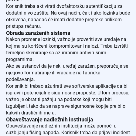
Korisnik treba aktivirati dvofaktorsku autentifikaciju za
dodatni nivo zaštite. Na ovaj način, čak i ako lozinka bude
otkrivena, napadač će imati dodatne prepreke prilikom
pristupa računu.
Obrada zaraženih sistema
Nakon promene lozinki, važno je proveriti sve uređaje na
kojima su korišćeni kompromitovani nalozi. Treba izvršiti
temeljno skeniranje sa ažuriranim antivirusnim
programima.
Ako se ustanovi da je neki uređaj zaražen, preporučuje se
njegovo formatiranje ili vraćanje na fabrička
podešavanja.
Korisnik bi trebao ažurirati sve softverske aplikacije da bi
ispravili potencijalne sigurnosne propuste. U tom procesu,
važno je obratiti pažnju na podatke koji mogu biti
izgubljeni, tako da se naprave sigurnosne kopije pre bilo
kakvih drastičnih mera.
Obaveštavanje nadležnih institucija
Obaveštavanje nadležnih institucija može pomoći u
suzbijanju fišing napada. Korisnik treba da prijavi incident