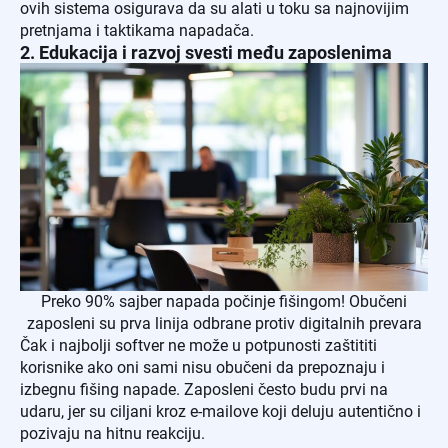
ovih sistema osigurava da su alati u toku sa najnovijim
pretnjama i taktikama napadača.
2. Edukacija i razvoj svesti među zaposlenima
Preko 90% sajber napada počinje fišingom! Obučeni
zaposleni su prva linija odbrane protiv digitalnih prevara
Čak i najbolji softver ne može u potpunosti zaštititi
korisnike ako oni sami nisu obučeni da prepoznaju i
izbegnu fišing napade. Zaposleni često budu prvi na
udaru, jer su ciljani kroz e-mailove koji deluju autentično i
pozivaju na hitnu reakciju.