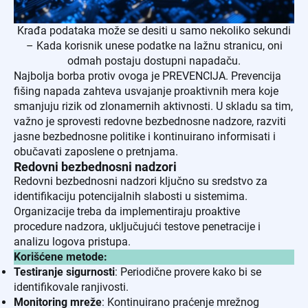
Krađa podataka može se desiti u samo nekoliko sekundi
– Kada korisnik unese podatke na lažnu stranicu, oni
odmah postaju dostupni napadaču.
Najbolja borba protiv ovoga je PREVENCIJA. Prevencija
fišing napada zahteva usvajanje proaktivnih mera koje
smanjuju rizik od zlonamernih aktivnosti. U skladu sa tim,
važno je sprovesti redovne bezbednosne nadzore, razviti
jasne bezbednosne politike i kontinuirano informisati i
obučavati zaposlene o pretnjama.
Redovni bezbednosni nadzori
Redovni bezbednosni nadzori ključno su sredstvo za
identifikaciju potencijalnih slabosti u sistemima.
Organizacije treba da implementiraju proaktive
procedure nadzora, uključujući testove penetracije i
analizu logova pristupa.
Korišćene metode:
Testiranje sigurnosti
: Periodične provere kako bi se
identifikovale ranjivosti.
Monitoring mreže
: Kontinuirano praćenje mrežnog