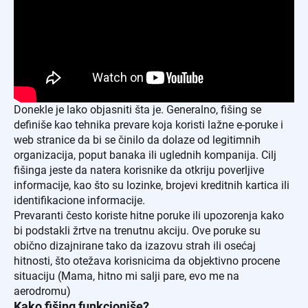
Donekle je lako objasniti šta je. Generalno, fišing se
definiše kao tehnika prevare koja koristi lažne e-poruke i
web stranice da bi se činilo da dolaze od legitimnih
organizacija, poput banaka ili uglednih kompanija. Cilj
fišinga jeste da natera korisnike da otkriju poverljive
informacije, kao što su lozinke, brojevi kreditnih kartica ili
identifikacione informacije.
Prevaranti često koriste hitne poruke ili upozorenja kako
bi podstakli žrtve na trenutnu akciju. Ove poruke su
obično dizajnirane tako da izazovu strah ili osećaj
hitnosti, što otežava korisnicima da objektivno procene
situaciju (Mama, hitno mi salji pare, evo me na
aerodromu)
Kako fišing funkcioniše?