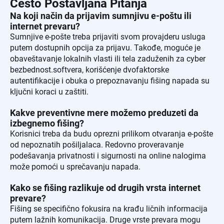
Često Postavljana Pitanja
Na koji način da prijavim sumnjivu e-poštu ili
internet prevaru?
Sumnjive e-pošte treba prijaviti svom provajderu usluga
putem dostupnih opcija za prijavu. Takođe, moguće je
obaveštavanje lokalnih vlasti ili tela zaduženih za cyber
bezbednost.softvera, korišćenje dvofaktorske
autentifikacije i obuka o prepoznavanju fišing napada su
ključni koraci u zaštiti.
Kakve preventivne mere možemo preduzeti da
izbegnemo fišing?
Korisnici treba da budu oprezni prilikom otvaranja e-pošte
od nepoznatih pošiljalaca. Redovno proveravanje
podešavanja privatnosti i sigurnosti na online nalogima
može pomoći u sprečavanju napada.
Kako se fišing razlikuje od drugih vrsta internet
prevare?
Fišing se specifično fokusira na krađu ličnih informacija
putem lažnih komunikacija. Druge vrste prevara mogu