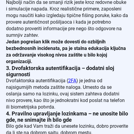
Najbolji način da se smanji rizik jeste kroz redovne obuke
i simulacije napada. Kroz realistične primere, zaposleni
mogu naučiti kako izgledaju tipične fišing poruke, kako da
provere autentičnost pošiljaoca i kada je potrebno
dodatno proveriti informacije pre nego što odgovore na
sumnjiv zahtev.
Jedan pogrešan klik može dovesti do ozbiljnih
bezbednosnih incidenata, pa je stalna edukacija ključna
za održavanje visokog nivoa zaštite u bilo kojoj
organizaciji.
3. Dvofaktorska autentifikacija – dodatni sloj
sigurnosti
Dvofaktorska autentifikacija (
2FA
) je jedna od
najsigurnijih metoda zaštite naloga. Umesto da se
oslanja samo na lozinku, ovaj sistem zahteva dodatni
nivo provere, kao što je jednokratni kod poslat na telefon
ili biometrijska potvrda.
4. Pravilno upravljanje lozinkama – ne unosite bilo
gde, ne snimajte ih bilo gde
Bilo gde kad Vam traži da unesete lozinku, dobro proverite
da li ste na dobrom sajtu, dobrom mestu.