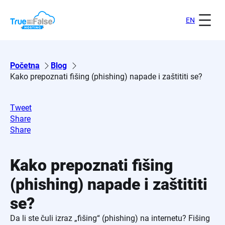
Skoči
na
EN
sadržaj
Početna
Blog
Kako prepoznati fišing (phishing) napade i zaštititi se?
Tweet
Share
Share
Kako prepoznati fišing
(phishing) napade i zaštititi
se?
Da li ste čuli izraz „fišing“ (phishing) na internetu? Fišing