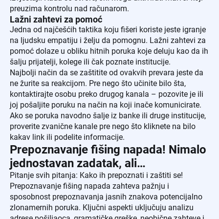
preuzima kontrolu nad računarom.
Lažni zahtevi za pomoć
Jedna od najčešćih taktika koju fišeri koriste jeste igranje
na ljudsku empatiju i želju da pomognu. Lažni zahtevi za
pomoć dolaze u obliku hitnih poruka koje deluju kao da ih
šalju prijatelji, kolege ili čak poznate institucije.
Najbolji način da se zaštitite od ovakvih prevara jeste da
ne žurite sa reakcijom. Pre nego što učinite bilo šta,
kontaktirajte osobu preko drugog kanala – pozovite je ili
joj pošaljite poruku na način na koji inače komunicirate.
Ako se poruka navodno šalje iz banke ili druge institucije,
proverite zvanične kanale pre nego što kliknete na bilo
kakav link ili podelite informacije.
Prepoznavanje fišing napada! Nimalo
jednostavan zadatak, ali…
Pitanje svih pitanja: Kako ih prepoznati i zaštiti se!
Prepoznavanje fišing napada zahteva pažnju i
sposobnost prepoznavanja jasnih znakova potencijalno
zlonamernih poruka. Ključni aspekti uključuju analizu
adrese pošiljaoca, gramatičke greške, neobične zahteve i