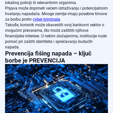
lokalnoj policiji ili relevantnim organima.
Prijava može doprineti većem istraživanju i potencijalnom
hvatanju napadača. Mnoge zemlje imaju posebne timove
za borbu protiv
cyber kriminala
.
Takođe, korisnik može obavestiti svoj bankovni sektor o
mogućim prevarama, što može zaštititi njihove
finansijske interese. U nekim slučajevima, institucije nude
pomoć pri zaštiti identiteta i sprečavanju budućih
napada.
Prevencija fišing napada – ključ
borbe je PREVENCIJA