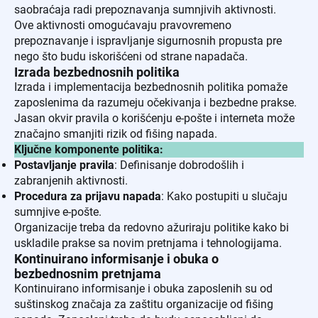
saobraćaja radi prepoznavanja sumnjivih aktivnosti.
Ove aktivnosti omogućavaju pravovremeno
prepoznavanje i ispravljanje sigurnosnih propusta pre
nego što budu iskorišćeni od strane napadača.
Izrada bezbednosnih politika
Izrada i implementacija bezbednosnih politika pomaže
zaposlenima da razumeju očekivanja i bezbedne prakse.
Jasan okvir pravila o korišćenju e-pošte i interneta može
značajno smanjiti rizik od fišing napada.
Ključne komponente politika:
Postavljanje pravila
: Definisanje dobrodošlih i
zabranjenih aktivnosti.
Procedura za prijavu napada
: Kako postupiti u slučaju
sumnjive e-pošte.
Organizacije treba da redovno ažuriraju politike kako bi
uskladile prakse sa novim pretnjama i tehnologijama.
Kontinuirano informisanje i obuka o
bezbednosnim pretnjama
Kontinuirano informisanje i obuka zaposlenih su od
suštinskog značaja za zaštitu organizacije od fišing