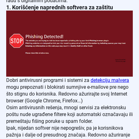
radu s digitalnim podacima.
1. Korišćenje naprednih softvera za zaštitu
Dobri antivirusni programi i sistemi za
detekciju malvera
mogu prepoznati i blokirati sumnjive e-mailove pre nego
što stignu do korisnika. Redovno ažurirajte svoj Internet
browser (Google Chrome, Firefox…)
Osim antivirusnih rešenja, mnogi servisi za elektronsku
poštu nude ugrađene filtere koji automatski označavaju ili
premeštaju fišing poruke u spam folder.
Ipak, nijedan softver nije nepogrešiv, pa je korisnikova
pažnja i dalje od presudnog značaja. Redovno ažuriranje