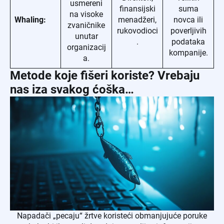
usmereni
finansijski
suma
na visoke
Whaling:
menadžeri,
novca ili
zvaničnike
rukovodioci
poverljivih
unutar
.
podataka
organizacij
kompanije.
a.
Metode koje fišeri koriste? Vrebaju
nas iza svakog ćoška…
Napadači „pecaju“ žrtve koristeći obmanjujuće poruke