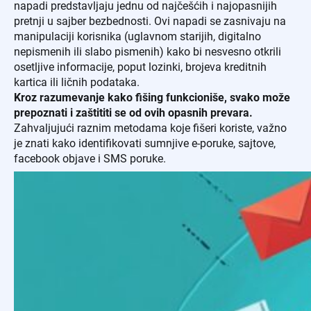
napadi predstavljaju jednu od najčešćih i najopasnijih
pretnji u sajber bezbednosti. Ovi napadi se zasnivaju na
manipulaciji korisnika (uglavnom starijih, digitalno
nepismenih ili slabo pismenih) kako bi nesvesno otkrili
osetljive informacije, poput lozinki, brojeva kreditnih
kartica ili ličnih podataka.
Kroz razumevanje kako fišing funkcioniše, svako može
prepoznati i zaštititi se od ovih opasnih prevara.
Zahvaljujući raznim metodama koje fišeri koriste, važno
je znati kako identifikovati sumnjive e-poruke, sajtove,
facebook objave i SMS poruke.