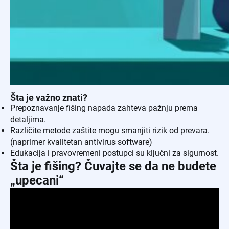
Šta je važno znati?
Prepoznavanje fišing napada zahteva pažnju prema
detaljima.
Različite metode zaštite mogu smanjiti rizik od prevara.
(naprimer kvalitetan antivirus software)
Edukacija i pravovremeni postupci su ključni za sigurnost.
Šta je fišing? Čuvajte se da ne budete
„upecani“