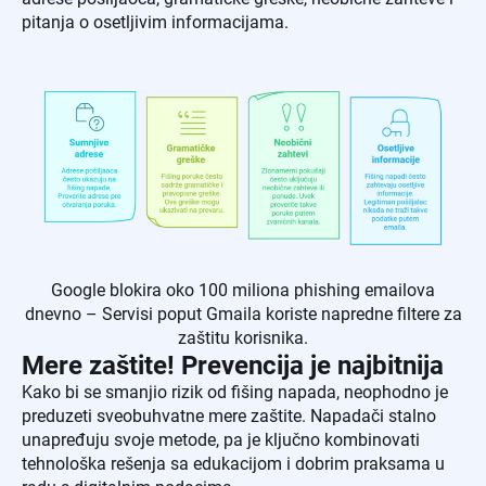
pitanja o osetljivim informacijama.
Google blokira oko 100 miliona phishing emailova
dnevno – Servisi poput Gmaila koriste napredne filtere za
zaštitu korisnika.
Mere zaštite! Prevencija je najbitnija
Kako bi se smanjio rizik od fišing napada, neophodno je
preduzeti sveobuhvatne mere zaštite. Napadači stalno
unapređuju svoje metode, pa je ključno kombinovati
tehnološka rešenja sa edukacijom i dobrim praksama u