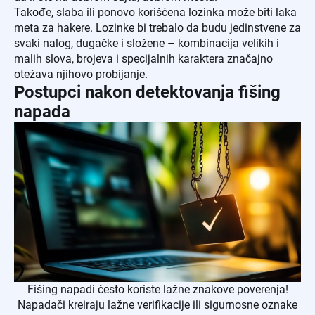
Takođe, slaba ili ponovo korišćena lozinka može biti laka
meta za hakere. Lozinke bi trebalo da budu jedinstvene za
svaki nalog, dugačke i složene – kombinacija velikih i
malih slova, brojeva i specijalnih karaktera značajno
otežava njihovo probijanje.
Postupci nakon detektovanja fišing
napada
Fišing napadi često koriste lažne znakove poverenja!
Napadači kreiraju lažne verifikacije ili sigurnosne oznake