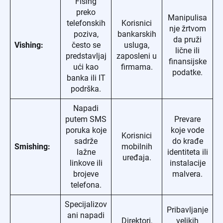
Fišing
preko
Manipulisa
telefonskih
Korisnici
nje žrtvom
poziva,
bankarskih
da pruži
Vishing:
često se
usluga,
lične ili
predstavljaj
zaposleni u
finansijske
ući kao
firmama.
podatke.
banka ili IT
podrška.
Napadi
putem SMS
Prevare
poruka koje
koje vode
Korisnici
sadrže
do krađe
Smishing:
mobilnih
lažne
identiteta ili
uređaja.
linkove ili
instalacije
brojeve
malvera.
telefona.
Specijalizov
Pribavljanje
ani napadi
Direktori,
velikih