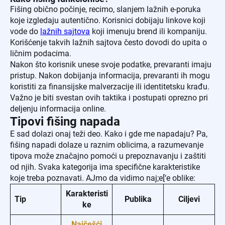
Fišing obično počinje, recimo, slanjem lažnih e-poruka
koje izgledaju autentično. Korisnici dobijaju linkove koji
vode do
lažnih sajtova
koji imenuju brend ili kompaniju.
Korišćenje takvih lažnih sajtova često dovodi do upita o
ličnim podacima.
Nakon što korisnik unese svoje podatke, prevaranti imaju
pristup. Nakon dobijanja informacija, prevaranti ih mogu
koristiti za finansijske malverzacije ili identitetsku krađu.
Važno je biti svestan ovih taktika i postupati oprezno pri
deljenju informacija online.
Tipovi fišing napada
E sad dolazi onaj teži deo. Kako i gde me napadaju? Pa,
fišing napadi dolaze u raznim oblicima, a razumevanje
tipova može značajno pomoći u prepoznavanju i zaštiti
od njih. Svaka kategorija ima specifične karakteristike
koje treba poznavati. AJmo da vidimo naj;e[‘e oblike:
Karakteristi
Tip
Publika
Ciljevi
ke
Najčešći