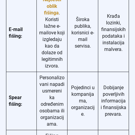
oblik
fišinga
.
Krađa
Koristi
Široka
lozinki,
lažne e-
publika,
E-mail
finansijskih
mailove koji
korisnici e-
fišing:
podataka i
izgledaju
mail
instalacija
kao da
servisa.
malvera.
dolaze od
legitimnih
izvora.
Personalizo
vani napadi
Pojedinci u
Dobijanje
usmereni
kompanija
poverljivih
Spear
ka
ma,
informacija
fišing:
određenim
organizacij
i finansijska
osobama ili
e.
prevara.
organizacij
ama.