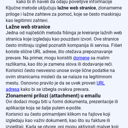
kako bi ih naveli da odaju poverljive informacije
Ključne metode uključuju
lažne web stranice
, zlonamerne
priloge i lažne zahteve za pomoć, koje se često maskiraju
kao legitimni zahtevi.
Lažne web stranice
Jedna od najčešćih metoda fišinga je kreiranje lažnih web
stranica koje izgledaju kao pouzdani izvori. Ove stranice
često imitiraju izgled poznatih kompanija ili servisa. Fišeri
koriste slične URL adrese, što otežava prepoznavanje
prevare. Na primer, mogu koristiti
domene
sa malim
razlikama, kao što je zamena slova ili dodavanje reči.
Korisnici često nesvesno unose svoje lične podatke na
ovim stranicama misleći da se nalaze na legitimnom
mestu. Osnovno pravilo je da se uvek proveri
URL
adresa
kako bi se izbegla ovakva prevara.
Zlonamerni prilozi (attachment) u emailu
Ovi dodaci mogu biti u formi dokumenta, prezentacije ili
aplikacije koja se šalje putem e-pošte.
Korisnici su često primamljeni klikom na fajlove koji
izgledaju kao važni dokumenti, kao što su fakture ili
izvještaji. Kada se otvore, oni mogu aktivirati malver koji