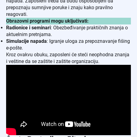
napada. Zaposleni treba da budu osposobljeni da
prepoznaju sumnjive poruke i znaju kako pravilno
reagovati.
Obrazovni programi mogu uključivati:
Radionice i seminari
: Obezbeđivanje praktičnih znanja o
aktuelnim pretnjama.
Simulacije napada
: Igranje uloga za prepoznavanje fišing
e-pošte.
Kroz ovakvu obuku, zaposleni će steći neophodna znanja
i veštine da se zaštite i zaštite organizaciju.