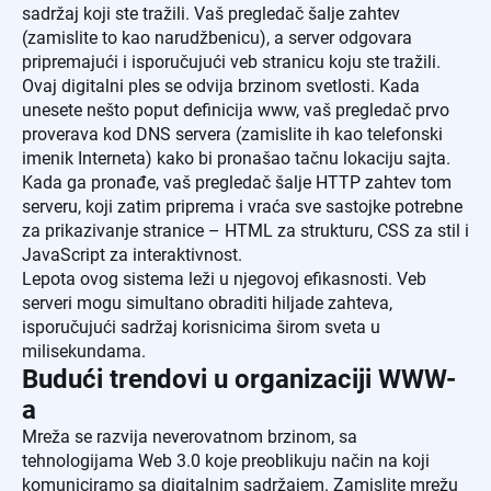
sadržaj koji ste tražili. Vaš pregledač šalje zahtev
(zamislite to kao narudžbenicu), a server odgovara
pripremajući i isporučujući veb stranicu koju ste tražili.
Ovaj digitalni ples se odvija brzinom svetlosti. Kada
unesete nešto poput definicija www, vaš pregledač prvo
proverava kod DNS servera (zamislite ih kao telefonski
imenik Interneta) kako bi pronašao tačnu lokaciju sajta.
Kada ga pronađe, vaš pregledač šalje HTTP zahtev tom
serveru, koji zatim priprema i vraća sve sastojke potrebne
za prikazivanje stranice – HTML za strukturu, CSS za stil i
JavaScript za interaktivnost.
Lepota ovog sistema leži u njegovoj efikasnosti. Veb
serveri mogu simultano obraditi hiljade zahteva,
isporučujući sadržaj korisnicima širom sveta u
milisekundama.
Budući trendovi u organizaciji WWW-
a
Mreža se razvija neverovatnom brzinom, sa
tehnologijama Web 3.0 koje preoblikuju način na koji
komuniciramo sa digitalnim sadržajem. Zamislite mrežu