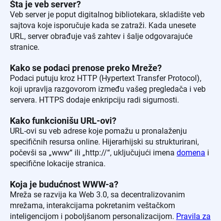
Šta je veb server?
Veb server je poput digitalnog bibliotekara, skladište veb
sajtova koje isporučuje kada se zatraži. Kada unesete
URL, server obrađuje vaš zahtev i šalje odgovarajuće
stranice.
Kako se podaci prenose preko Mreže?
Podaci putuju kroz HTTP (Hypertext Transfer Protocol),
koji upravlja razgovorom između vašeg pregledača i veb
servera. HTTPS dodaje enkripciju radi sigurnosti.
Kako funkcionišu URL-ovi?
URL-ovi su veb adrese koje pomažu u pronalaženju
specifičnih resursa online. Hijerarhijski su strukturirani,
počevši sa „www“ ili „http://“, uključujući imena
domena
i
specifične lokacije stranica.
Koja je budućnost WWW-a?
Mreža se razvija ka Web 3.0, sa decentralizovanim
mrežama, interakcijama pokretanim veštačkom
inteligencijom i poboljšanom personalizacijom.
Pravila za