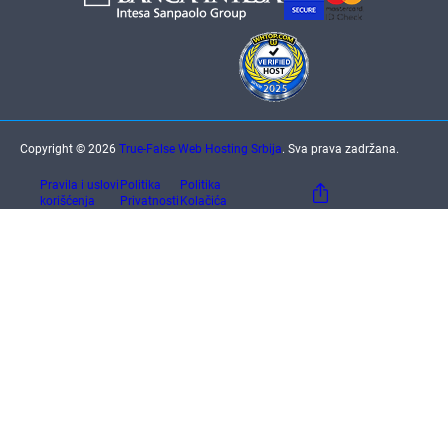
Copyright © 2026
True-False Web Hosting Srbija
. Sva prava zadržana.
Pravila i uslovi
Politika
Politika
korišćenja
Privatnosti
Kolačića