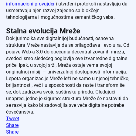
informacioni provajder
i utvrđeni protokoli nastavljaju da
usmeravaju njen razvoj zajedno sa blokčejn
tehnologijama i mogućnostima semantičkog veba.
Stalna evolucija Mreže
Dok jurimo ka sve digitalnijoj budućnosti, osnovna
struktura Mreže nastavlja da se prilagođava i evoluira. Od
pojave Web-a 3.0 do obećanja decentralizovanih mreža,
svedoci smo sledećeg poglavlja ove izvanredne digitalne
priče. Ipak, u svojoj srži, Mreža ostaje verna svojoj
originalnoj misiji – univerzalnoj dostupnosti informacija.
Lepota organizacije Mreže leži ne samo u njenoj tehničkoj
briljantnosti, već i u sposobnosti da raste i transformiše
se, dok zadržava svoju suštinsku prirodu. Gledajući
unapred, jedno je sigurno: struktura Mreže će nastaviti da
se razvija kako bi zadovoljila sve veće digitalne potrebe
čovečanstva.
Tweet
Share
Share