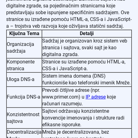
digitalne zgrade, sa pojedinačnim stranicama koje
predstavljaju sobe ispunjene specifičnim sadržajem. Ove
stranice su izrađene pomoću HTML-a, CSS-a i JavaScript-
a – trojstva veb razvoja koje oživljava statični sadržaj.
Ključna Tema
Detalji
Sadržaj je organizovan kroz sistem veb
Organizacija
stranica i sajtova, svaki sajt je kao
sadržaja
digitalna zgrada.
Komponente
Stranice su izrađene pomoću HTML-a,
stranica
CSS-a i JavaScript-a.
Sistem imena domena (DNS)
Uloga DNS-a
funkcioniše kao telefonski imenik Mreže.
Prevodi čitljive adrese (npr.
Funkcija DNS-a
www.primer.com) u
IP adrese
koje
računari razumeju.
Sajtovi održavaju konzistentne
Konzistentnost
konvencije imenovanja i strukture radi
sajtova
efikasne isporuke.
Decentralizacija
Mreža je decentralizovana, bez