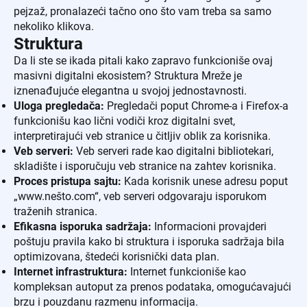
pejzaž, pronalazeći tačno ono što vam treba sa samo
nekoliko klikova.
Struktura
Da li ste se ikada pitali kako zapravo funkcioniše ovaj
masivni digitalni ekosistem? Struktura Mreže je
iznenađujuće elegantna u svojoj jednostavnosti.
Uloga pregledača:
Pregledači poput Chrome-a i Firefox-a
funkcionišu kao lični vodiči kroz digitalni svet,
interpretirajući veb stranice u čitljiv oblik za korisnika.
Veb serveri:
Veb serveri rade kao digitalni bibliotekari,
skladište i isporučuju veb stranice na zahtev korisnika.
Proces pristupa sajtu:
Kada korisnik unese adresu poput
„www.nešto.com“, veb serveri odgovaraju isporukom
traženih stranica.
Efikasna isporuka sadržaja:
Informacioni provajderi
poštuju pravila kako bi struktura i isporuka sadržaja bila
optimizovana, štedeći korisnički data plan.
Internet infrastruktura:
Internet funkcioniše kao
kompleksan autoput za prenos podataka, omogućavajući
brzu i pouzdanu razmenu informacija.