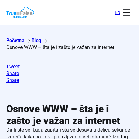
Skoči
na
EN
sadržaj
Početna
Blog
Osnove WWW – šta je i zašto je važan za internet
Tweet
Share
Share
Osnove WWW – šta je i
zašto je važan za internet
Da li ste se ikada zapitali šta se dešava u deliću sekunde
između klika na link i pojavljivanja veb stranice? Iza tog