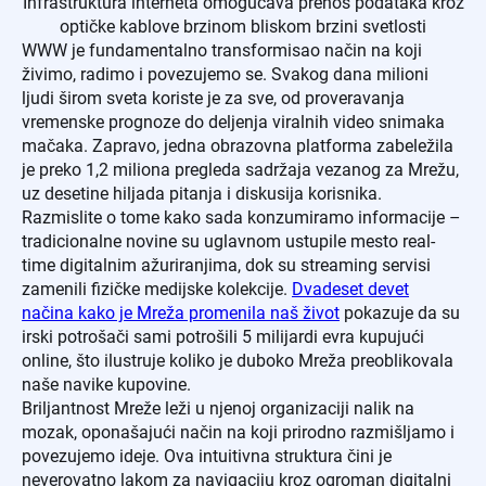
Infrastruktura interneta omogućava prenos podataka kroz
optičke kablove brzinom bliskom brzini svetlosti
WWW je fundamentalno transformisao način na koji
živimo, radimo i povezujemo se. Svakog dana milioni
ljudi širom sveta koriste je za sve, od proveravanja
vremenske prognoze do deljenja viralnih video snimaka
mačaka. Zapravo, jedna obrazovna platforma zabeležila
je preko 1,2 miliona pregleda sadržaja vezanog za Mrežu,
uz desetine hiljada pitanja i diskusija korisnika.
Razmislite o tome kako sada konzumiramo informacije –
tradicionalne novine su uglavnom ustupile mesto real-
time digitalnim ažuriranjima, dok su streaming servisi
zamenili fizičke medijske kolekcije.
Dvadeset devet
načina kako je Mreža promenila naš život
pokazuje da su
irski potrošači sami potrošili 5 milijardi evra kupujući
online, što ilustruje koliko je duboko Mreža preoblikovala
naše navike kupovine.
Briljantnost Mreže leži u njenoj organizaciji nalik na
mozak, oponašajući način na koji prirodno razmišljamo i
povezujemo ideje. Ova intuitivna struktura čini je
neverovatno lakom za navigaciju kroz ogroman digitalni