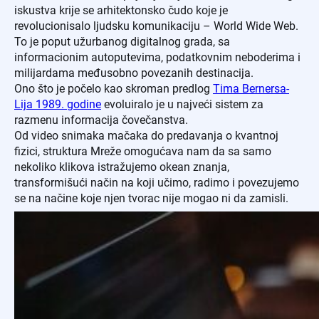
iskustva krije se arhitektonsko čudo koje je
revolucionisalo ljudsku komunikaciju – World Wide Web.
To je poput užurbanog digitalnog grada, sa
informacionim autoputevima, podatkovnim neboderima i
milijardama međusobno povezanih destinacija.
Ono što je počelo kao skroman predlog
Tima Bernersa-
Lija 1989. godine
evoluiralo je u najveći sistem za
razmenu informacija čovečanstva.
Od video snimaka mačaka do predavanja o kvantnoj
fizici, struktura Mreže omogućava nam da sa samo
nekoliko klikova istražujemo okean znanja,
transformišući način na koji učimo, radimo i povezujemo
se na načine koje njen tvorac nije mogao ni da zamisli.