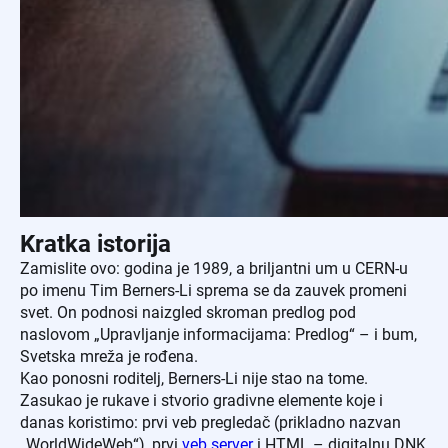
Kratka istorija
Zamislite ovo: godina je 1989, a briljantni um u CERN-u
po imenu Tim Berners-Li sprema se da zauvek promeni
svet. On podnosi naizgled skroman predlog pod
naslovom „Upravljanje informacijama: Predlog“ – i bum,
Svetska mreža je rođena.
Kao ponosni roditelj, Berners-Li nije stao na tome.
Zasukao je rukave i stvorio gradivne elemente koje i
danas koristimo: prvi veb pregledač (prikladno nazvan
„WorldWideWeb“), prvi
veb server
i HTML – digitalnu DNK