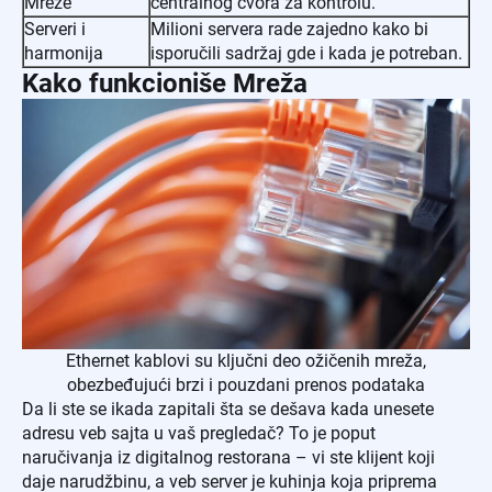
Mreže
centralnog čvora za kontrolu.
Serveri i
Milioni servera rade zajedno kako bi
harmonija
isporučili sadržaj gde i kada je potreban.
Kako funkcioniše Mreža
Ethernet kablovi su ključni deo ožičenih mreža,
obezbeđujući brzi i pouzdani prenos podataka
Da li ste se ikada zapitali šta se dešava kada unesete
adresu veb sajta u vaš pregledač? To je poput
naručivanja iz digitalnog restorana – vi ste klijent koji
daje narudžbinu, a veb server je kuhinja koja priprema