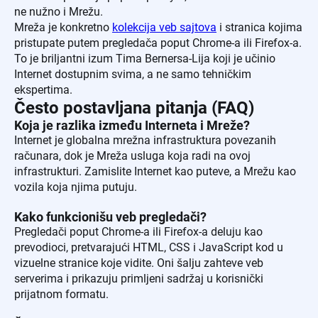
ne nužno i Mrežu.
Mreža je konkretno
kolekcija veb sajtova
i stranica kojima
pristupate putem pregledača poput Chrome-a ili Firefox-a.
To je briljantni izum Tima Bernersa-Lija koji je učinio
Internet dostupnim svima, a ne samo tehničkim
ekspertima.
Često postavljana pitanja (FAQ)
Koja je razlika između Interneta i Mreže?
Internet je globalna mrežna infrastruktura povezanih
računara, dok je Mreža usluga koja radi na ovoj
infrastrukturi. Zamislite Internet kao puteve, a Mrežu kao
vozila koja njima putuju.
Kako funkcionišu veb pregledači?
Pregledači poput Chrome-a ili Firefox-a deluju kao
prevodioci, pretvarajući HTML, CSS i JavaScript kod u
vizuelne stranice koje vidite. Oni šalju zahteve veb
serverima i prikazuju primljeni sadržaj u korisnički
prijatnom formatu.