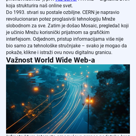
koja strukturira naš online svet.
Do 1993. stvari su postale ozbiljne. CERN je napravio
revolucionaran potez proglasivši tehnologiju Mreže
slobodnom za sve. Zatim je došao Mosaic, pregledač koji
je učinio Mrežu korisnički prijatnom sa grafičkim
interfejsom. Odjednom, pristup informacijama više nije
bio samo za tehnološke stručnjake – svako je mogao da
pokaže, klikne i istraži ovu novu digitalnu granicu.
Važnost World Wide Web-a