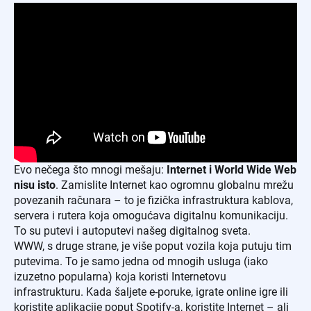
Evo nečega što mnogi mešaju:
Internet i World Wide Web
nisu isto
. Zamislite Internet kao ogromnu globalnu mrežu
povezanih računara – to je fizička infrastruktura kablova,
servera i rutera koja omogućava digitalnu komunikaciju.
To su putevi i autoputevi našeg digitalnog sveta.
WWW, s druge strane, je više poput vozila koja putuju tim
putevima. To je samo jedna od mnogih usluga (iako
izuzetno popularna) koja koristi Internetovu
infrastrukturu. Kada šaljete e-poruke, igrate online igre ili
koristite aplikacije poput Spotify-a, koristite Internet – ali