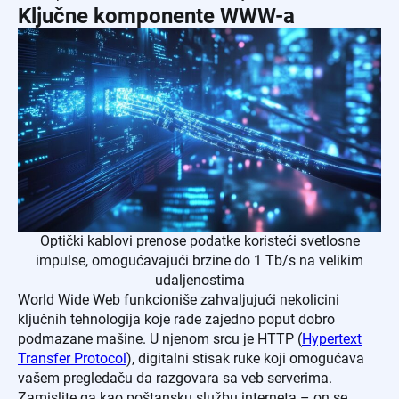
Ključne komponente WWW-a
Optički kablovi prenose podatke koristeći svetlosne
impulse, omogućavajući brzine do 1 Tb/s na velikim
udaljenostima
World Wide Web funkcioniše zahvaljujući nekolicini
ključnih tehnologija koje rade zajedno poput dobro
podmazane mašine. U njenom srcu je HTTP (
Hypertext
Transfer Protocol
), digitalni stisak ruke koji omogućava
vašem pregledaču da razgovara sa veb serverima.
Zamislite ga kao poštansku službu interneta – on se