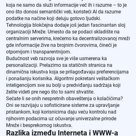
koja ne samo da služi informacije već ih i razume – to je
ono što donosi semantički veb, koristeći AI da razume
podatke na načine koji deluju gotovo ljudski.
Tehnologija blokčejna dodaje još jedan fascinantan sloj
organizaciji Mreže. Umesto da se podaci skladište na
centralnim serverima, krećemo ka decentralizovanoj mreži
gde informacije žive na brojnim čvorovima, čineći je
otpornijom i transparentnijom.
Budućnost veb razvoja sve je više usmerena ka
personalizaciji. Prelazimo sa statičnih stranica na
dinamična iskustva koja se prilagođavaju preferencijama
i ponašanju korisnika. Algoritmi pokretani veštačkom
inteligencijom sve su bolji u predviđanju sadržaja koji
želite videti pre nego što to sami shvatite.
Sećate li se onih nespretnih obaveštenja o kolačićima?
Oni se razvijaju u sofisticirane sisteme za upravljanje
pristankom, koji korisnicima daju veću kontrolu nad
njihovim podacima uz očuvanje univerzalne prirode
Mreže i besprekornog iskustva.
Razlika između Interneta i WWW-a