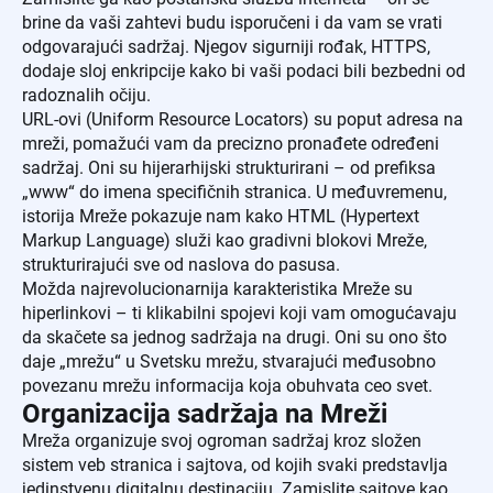
brine da vaši zahtevi budu isporučeni i da vam se vrati
odgovarajući sadržaj. Njegov sigurniji rođak, HTTPS,
dodaje sloj enkripcije kako bi vaši podaci bili bezbedni od
radoznalih očiju.
URL-ovi (Uniform Resource Locators) su poput adresa na
mreži, pomažući vam da precizno pronađete određeni
sadržaj. Oni su hijerarhijski strukturirani – od prefiksa
„www“ do imena specifičnih stranica. U međuvremenu,
istorija Mreže pokazuje nam kako HTML (Hypertext
Markup Language) služi kao gradivni blokovi Mreže,
strukturirajući sve od naslova do pasusa.
Možda najrevolucionarnija karakteristika Mreže su
hiperlinkovi – ti klikabilni spojevi koji vam omogućavaju
da skačete sa jednog sadržaja na drugi. Oni su ono što
daje „mrežu“ u Svetsku mrežu, stvarajući međusobno
povezanu mrežu informacija koja obuhvata ceo svet.
Organizacija sadržaja na Mreži
Mreža organizuje svoj ogroman sadržaj kroz složen
sistem veb stranica i sajtova, od kojih svaki predstavlja
jedinstvenu digitalnu destinaciju. Zamislite sajtove kao