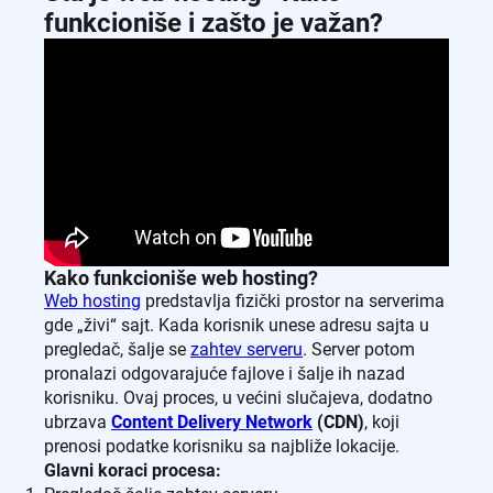
funkcioniše i zašto je važan?
Kako funkcioniše web hosting?
Web hosting
predstavlja fizički prostor na serverima
gde „živi“ sajt. Kada korisnik unese adresu sajta u
pregledač, šalje se
zahtev serveru
. Server potom
pronalazi odgovarajuće fajlove i šalje ih nazad
korisniku. Ovaj proces, u većini slučajeva, dodatno
ubrzava
Content Delivery Network
(CDN)
, koji
prenosi podatke korisniku sa najbliže lokacije.
Glavni koraci procesa: