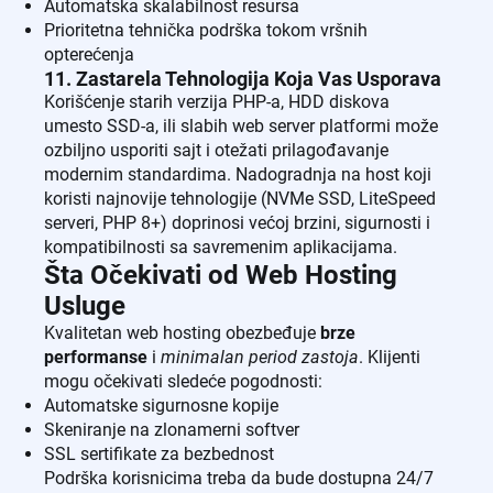
Automatska skalabilnost resursa
Prioritetna tehnička podrška tokom vršnih
opterećenja
11. Zastarela Tehnologija Koja Vas Usporava
Korišćenje starih verzija PHP-a, HDD diskova
umesto SSD-a, ili slabih web server platformi može
ozbiljno usporiti sajt i otežati prilagođavanje
modernim standardima. Nadogradnja na host koji
koristi najnovije tehnologije (NVMe SSD, LiteSpeed
serveri, PHP 8+) doprinosi većoj brzini, sigurnosti i
kompatibilnosti sa savremenim aplikacijama.
Šta Očekivati od Web Hosting
Usluge
Kvalitetan web hosting obezbeđuje
brze
performanse
i
minimalan period zastoja
. Klijenti
mogu očekivati sledeće pogodnosti:
Automatske sigurnosne kopije
Skeniranje na zlonamerni softver
SSL sertifikate za bezbednost
Podrška korisnicima treba da bude dostupna 24/7