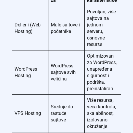
za
karakteristike
Povoljan, više
sajtova na
Deljeni (Web
Male sajtove i
jednom
Hosting)
početnike
serveru,
osnovne
resurse
Optimizovan
za WordPress,
WordPress
WordPress
unapređena
sajtove svih
Hosting
sigurnost i
veličina
podrška,
preinstaliran
Više resursa,
Srednje do
veća kontrola,
VPS Hosting
rastuće
skalabilnost,
sajtove
izolovano
okruženje