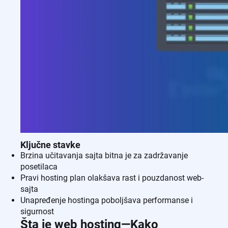
Ključne stavke
Brzina učitavanja sajta bitna je za zadržavanje
posetilaca
Pravi hosting plan olakšava rast i pouzdanost web-
sajta
Unapređenje hostinga poboljšava performanse i
sigurnost
Šta je web hosting—Kako