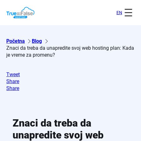
Skoči
na
EN
sadržaj
Početna
Blog
Znaci da treba da unapredite svoj web hosting plan: Kada
je vreme za promenu?
Tweet
Share
Share
Znaci da treba da
unapredite svoj web