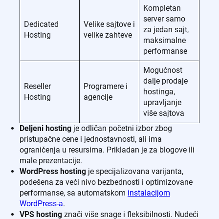
Kompletan
server samo
Dedicated
Velike sajtove i
za jedan sajt,
Hosting
velike zahteve
maksimalne
performanse
Mogućnost
dalje prodaje
Reseller
Programere i
hostinga,
Hosting
agencije
upravljanje
više sajtova
Deljeni hosting
je odličan početni izbor zbog
pristupačne cene i jednostavnosti, ali ima
ograničenja u resursima. Prikladan je za blogove ili
male prezentacije.
WordPress hosting
je specijalizovana varijanta,
podešena za veći nivo bezbednosti i optimizovane
performanse, sa automatskom
instalacijom
WordPress-a
.
VPS hosting
znači više snage i fleksibilnosti. Nudeći