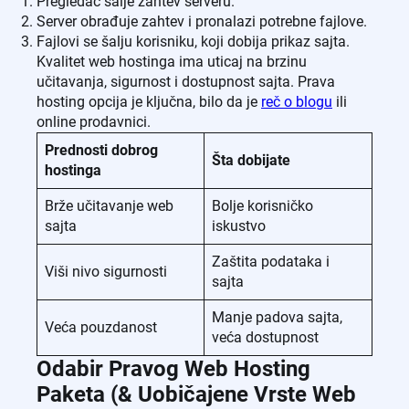
Pregledač šalje zahtev serveru.
Server obrađuje zahtev i pronalazi potrebne fajlove.
Fajlovi se šalju korisniku, koji dobija prikaz sajta.
Kvalitet web hostinga ima uticaj na brzinu
učitavanja, sigurnost i dostupnost sajta. Prava
hosting opcija je ključna, bilo da je
reč o blogu
ili
online prodavnici.
Prednosti dobrog
Šta dobijate
hostinga
Brže učitavanje web
Bolje korisničko
sajta
iskustvo
Zaštita podataka i
Viši nivo sigurnosti
sajta
Manje padova sajta,
Veća pouzdanost
veća dostupnost
Odabir Pravog Web Hosting
Paketa (& Uobičajene Vrste Web