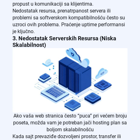
propust u komunikaciji sa klijentima.
Nedostatak resursa, prenatrpanost servera ili
problemi sa softverskom kompatibilnošću često su
uzroci ovih problema. Praćenje uptime performansi
je ključno.
3. Nedostatak Serverskih Resursa (Niska
Skalabilnost)
Ako vaša web stranica često “puca” pri većem broju
poseta, možda vam je potreban jači hosting plan sa
boljom skalabilnošću
Kada sajt prevaziđe dozvoljeni prostor, transfer ili