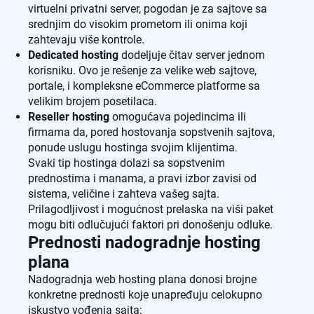
virtuelni privatni server, pogodan je za sajtove sa
srednjim do visokim prometom ili onima koji
zahtevaju više kontrole.
Dedicated hosting
dodeljuje čitav server jednom
korisniku. Ovo je rešenje za velike web sajtove,
portale, i kompleksne eCommerce platforme sa
velikim brojem posetilaca.
Reseller hosting
omogućava pojedincima ili
firmama da, pored hostovanja sopstvenih sajtova,
ponude uslugu hostinga svojim klijentima.
Svaki tip hostinga dolazi sa sopstvenim
prednostima i manama, a pravi izbor zavisi od
sistema, veličine i zahteva vašeg sajta.
Prilagodljivost i mogućnost prelaska na viši paket
mogu biti odlučujući faktori pri donošenju odluke.
Prednosti nadogradnje hosting
plana
Nadogradnja web hosting plana donosi brojne
konkretne prednosti koje unapređuju celokupno
iskustvo vođenja sajta: