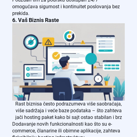
omogućava sigurnost i kontinuitet poslovanja bez
prekida.
6. Vaš Biznis Raste
Rast biznisa često podrazumeva više saobraćaja,
više sadržaja i veće baze podataka – što zahteva
jači hosting paket kako bi sajt ostao stabilan i brz
Dodavanje novih funkcionalnosti kao što su e-
commerce, članarine ili obimne aplikacije, zahteva