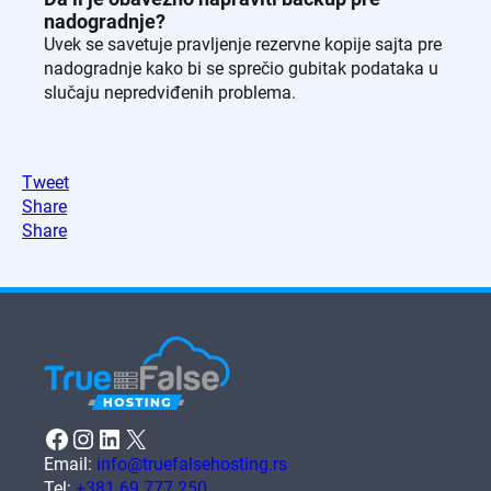
nadogradnje?
Uvek se savetuje pravljenje rezervne kopije sajta pre
nadogradnje kako bi se sprečio gubitak podataka u
slučaju nepredviđenih problema.
Tweet
Share
Share
Facebook
Instagram
LinkedIn
X
Email:
info@truefalsehosting.rs
Tel:
+381 69 777 250