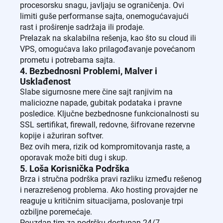
procesorsku snagu, javljaju se ograničenja. Ovi
limiti guše performanse sajta, onemogućavajući
rast i proširenje sadržaja ili prodaje.
Prelazak na skalabilna rešenja, kao što su cloud ili
VPS, omogućava lako prilagođavanje povećanom
prometu i potrebama sajta.
4. Bezbednosni Problemi, Malver i
Usklađenost
Slabe sigurnosne mere čine sajt ranjivim na
maliciozne napade, gubitak podataka i pravne
posledice. Ključne bezbednosne funkcionalnosti su
SSL sertifikat, firewall, redovne, šifrovane rezervne
kopije i ažuriran softver.
Bez ovih mera, rizik od kompromitovanja raste, a
oporavak može biti dug i skup.
5. Loša Korisnička Podrška
Brza i stručna podrška pravi razliku između rešenog
i nerazrešenog problema. Ako hosting provajder ne
reaguje u kritičnim situacijama, poslovanje trpi
ozbiljne poremećaje.
Pouzdan tim za podršku dostupan 24/7