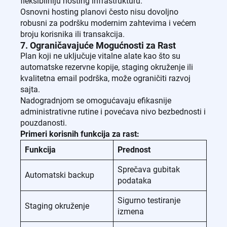
fleksibilniju hosting infrastrukturu.
Osnovni hosting planovi često nisu dovoljno
robusni za podršku modernim zahtevima i većem
broju korisnika ili transakcija.
7. Ograničavajuće Mogućnosti za Rast
Plan koji ne uključuje vitalne alate kao što su
automatske rezervne kopije, staging okruženje ili
kvalitetna email podrška, može ograničiti razvoj
sajta.
Nadogradnjom se omogućavaju efikasnije
administrativne rutine i povećava nivo bezbednosti i
pouzdanosti.
Primeri korisnih funkcija za rast:
Funkcija
Prednost
Sprečava gubitak
Automatski backup
podataka
Sigurno testiranje
Staging okruženje
izmena