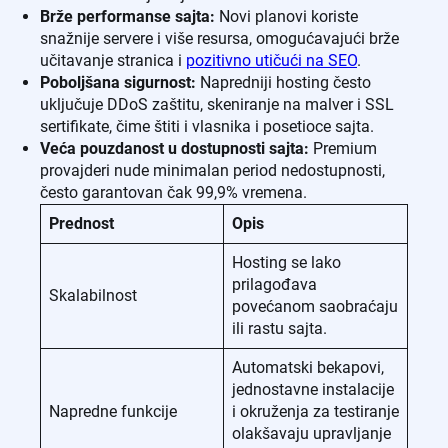
Brže performanse sajta:
Novi planovi koriste
snažnije servere i više resursa, omogućavajući brže
učitavanje stranica i
pozitivno utičući na SEO
.
Poboljšana sigurnost:
Napredniji hosting često
uključuje DDoS zaštitu, skeniranje na malver i SSL
sertifikate, čime štiti i vlasnika i posetioce sajta.
Veća pouzdanost u dostupnosti sajta:
Premium
provajderi nude minimalan period nedostupnosti,
često garantovan čak 99,9% vremena.
Prednost
Opis
Hosting se lako
prilagođava
Skalabilnost
povećanom saobraćaju
ili rastu sajta.
Automatski bekapovi,
jednostavne instalacije
Napredne funkcije
i okruženja za testiranje
olakšavaju upravljanje