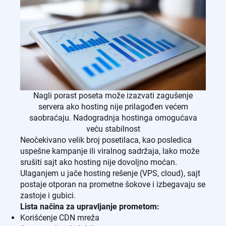
Nagli porast poseta može izazvati zagušenje
servera ako hosting nije prilagođen većem
saobraćaju. Nadogradnja hostinga omogućava
veću stabilnost
Neočekivano velik broj posetilaca, kao posledica
uspešne kampanje ili viralnog sadržaja, lako može
srušiti sajt ako hosting nije dovoljno moćan.
Ulaganjem u jače hosting rešenje (VPS, cloud), sajt
postaje otporan na prometne šokove i izbegavaju se
zastoje i gubici.
Lista načina za upravljanje prometom:
Korišćenje CDN mreža