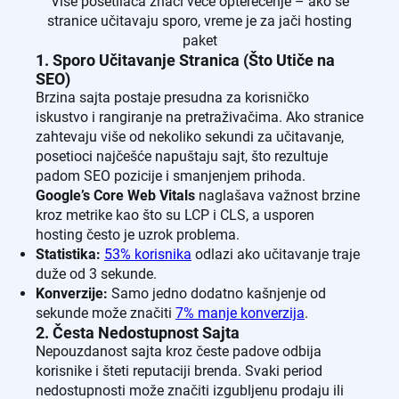
Više posetilaca znači veće opterećenje – ako se
stranice učitavaju sporo, vreme je za jači hosting
paket
1. Sporo Učitavanje Stranica (Što Utiče na
SEO)
Brzina sajta postaje presudna za korisničko
iskustvo i rangiranje na pretraživačima. Ako stranice
zahtevaju više od nekoliko sekundi za učitavanje,
posetioci najčešće napuštaju sajt, što rezultuje
padom SEO pozicije i smanjenjem prihoda.
Google’s Core Web Vitals
naglašava važnost brzine
kroz metrike kao što su LCP i CLS, a usporen
hosting često je uzrok problema.
Statistika:
53% korisnika
odlazi ako učitavanje traje
duže od 3 sekunde.
Konverzije:
Samo jedno dodatno kašnjenje od
sekunde može značiti
7% manje konverzija
.
2. Česta Nedostupnost Sajta
Nepouzdanost sajta kroz česte padove odbija
korisnike i šteti reputaciji brenda. Svaki period
nedostupnosti može značiti izgubljenu prodaju ili