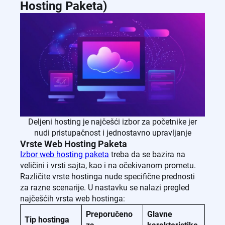
Hosting Paketa)
Deljeni hosting je najčešći izbor za početnike jer
nudi pristupačnost i jednostavno upravljanje
Vrste Web Hosting Paketa
Izbor web hosting paketa
treba da se bazira na
veličini i vrsti sajta, kao i na očekivanom prometu.
Različite vrste hostinga nude specifične prednosti
za razne scenarije. U nastavku se nalazi pregled
najčešćih vrsta web hostinga:
Preporučeno
Glavne
Tip hostinga