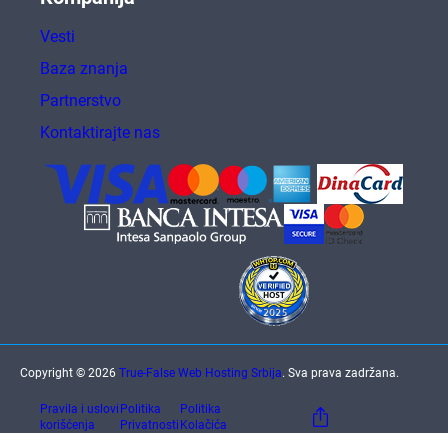
Vesti
Baza znanja
Partnerstvo
Kontaktirajte nas
Copyright © 2026
True-False Web Hosting Srbija
. Sva prava zadržana.
Pravila i uslovi
Politika
Politika
korišćenja
Privatnosti
Kolačića