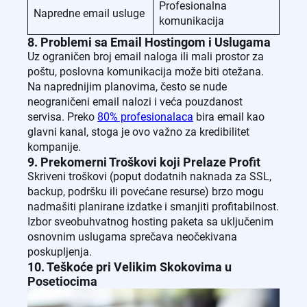
Profesionalna
Napredne email usluge
komunikacija
8. Problemi sa Email Hostingom i Uslugama
Uz ograničen broj email naloga ili mali prostor za
poštu, poslovna komunikacija može biti otežana.
Na naprednijim planovima, često se nude
neograničeni email nalozi i veća pouzdanost
servisa. Preko
80% profesionalaca
bira email kao
glavni kanal, stoga je ovo važno za kredibilitet
kompanije.
9. Prekomerni Troškovi koji Prelaze Profit
Skriveni troškovi (poput dodatnih naknada za SSL,
backup, podršku ili povećane resurse) brzo mogu
nadmašiti planirane izdatke i smanjiti profitabilnost.
Izbor sveobuhvatnog hosting paketa sa uključenim
osnovnim uslugama sprečava neočekivana
poskupljenja.
10. Teškoće pri Velikim Skokovima u
Posetiocima