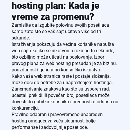
hosting plan: Kada je
vreme za promenu?
Zamislite da izgubite polovinu svojih posetilaca
samo zato što se vaš sajt učitava više od tri
sekunde.
Istraživanja pokazuju da većina korisnika napušta
web-sajt ukoliko se ne otvori u roku od tri sekunde,
što ozbiljno može uticati na poslovanje. Izbor
pravog plana za web hosting presudan je za brzinu,
pouzdanost i generalno korisničko iskustvo.
Kako vaša web stranica raste i postaje složenija,
može doći do potrebe za unapređenjem hostinga.
Zanemarivanje znakova kao što su usporen rad,
učestali prekidi ili povećan broj posetilaca može
dovesti do gubitka korisnika i prednosti u odnosu na
konkurenciju.
Pravilno odabran i pravovremeno unapređen
hosting omogućava veću sigurnost, bolje
performanse i zadovoljnije posetioce.