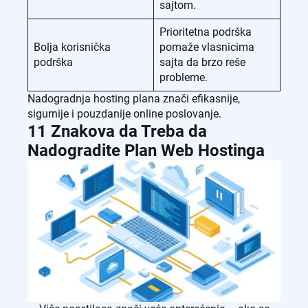
sajtom.
Prioritetna podrška
Bolja korisnička
pomaže vlasnicima
podrška
sajta da brzo reše
probleme.
Nadogradnja hosting plana znači efikasnije,
sigurnije i pouzdanije online poslovanje.
11 Znakova da Treba da
Nadogradite Plan Web Hostinga