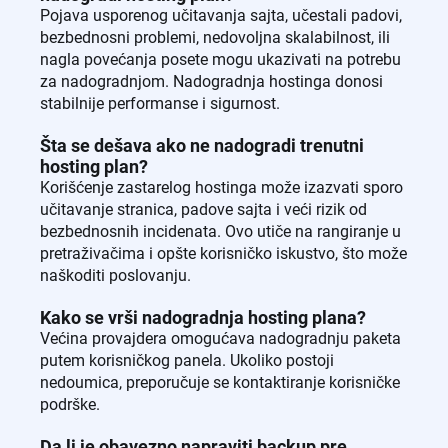
Pojava usporenog učitavanja sajta, učestali padovi,
bezbednosni problemi, nedovoljna skalabilnost, ili
nagla povećanja posete mogu ukazivati na potrebu
za nadogradnjom. Nadogradnja hostinga donosi
stabilnije performanse i sigurnost.
Šta se dešava ako ne nadogradi trenutni
hosting plan?
Korišćenje zastarelog hostinga može izazvati sporo
učitavanje stranica, padove sajta i veći rizik od
bezbednosnih incidenata. Ovo utiče na rangiranje u
pretraživačima i opšte korisničko iskustvo, što može
naškoditi poslovanju.
Kako se vrši nadogradnja hosting plana?
Većina provajdera omogućava nadogradnju paketa
putem korisničkog panela. Ukoliko postoji
nedoumica, preporučuje se kontaktiranje korisničke
podrške.
Da li je obavezno napraviti backup pre