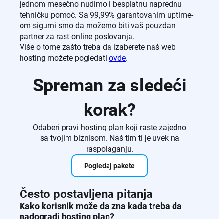
jednom mesečno nudimo i besplatnu naprednu
tehničku pomoć. Sa 99,99% garantovanim uptime-
om sigurni smo da možemo biti vaš pouzdan
partner za rast online poslovanja.
Više o tome zašto treba da izaberete naš web
hosting možete pogledati
ovde
.
Spreman za sledeći
korak?
Odaberi pravi hosting plan koji raste zajedno
sa tvojim biznisom. Naš tim ti je uvek na
raspolaganju.
Pogledaj pakete
Često postavljena pitanja
Kako korisnik može da zna kada treba da
nadogradi hosting plan?