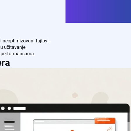
 i neoptimizovani fajlovi.
ju učitavanje.
im performansama.
era