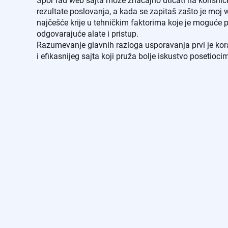
Spor rad web sajta može značajno uticati na korisnič
rezultate poslovanja, a kada se zapitaš zašto je moj w
najčešće krije u tehničkim faktorima koje je moguće p
odgovarajuće alate i pristup.
Razumevanje glavnih razloga usporavanja prvi je korak
i efikasnijeg sajta koji pruža bolje iskustvo posetioci