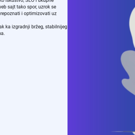
ko iskustvo, SEO i ukupne
eb sajt tako spor, uzrok se
repoznati i optimizovati uz
 ka izgradnji bržeg, stabilnijeg
ma.