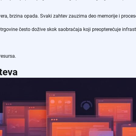
era, brzina opada. Svaki zahtev zauzima deo memorije i proceso
govine često dožive skok saobraćaja koji preopterećuje infrast
resursa.
teva