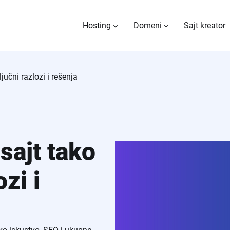
Hosting
Domeni
Sajt kreator
jučni razlozi i rešenja
sajt tako
zi i