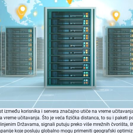
t između korisnika i servera značajno utiče na vreme učitavanj
a vreme učitavanja. Što je veća fizička distanca, to su i paketi
Sjedinjenim Državama, signali putuju preko više mrežnih čvorišta,
mpanije koje posluju globalno mogu primeniti geografski optimiz