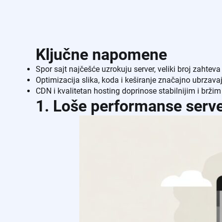
Ključne napomene
Spor sajt najčešće uzrokuju server, veliki broj zahteva
Optimizacija slika, koda i keširanje značajno ubrzava
CDN i kvalitetan hosting doprinose stabilnijim i brž
1. Loše performanse serv