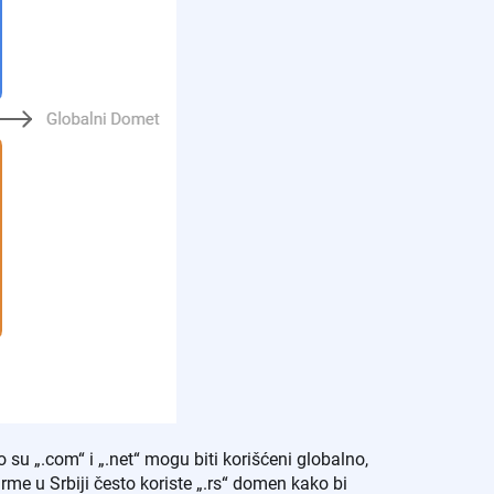
u „.com“ i „.net“ mogu biti korišćeni globalno,
rme u Srbiji često koriste „.rs“ domen kako bi