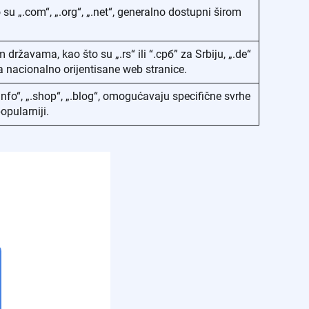
su „.com“, „.org“, „.net“, generalno dostupni širom
ržavama, kao što su „.rs“ ili “.срб” za Srbiju, „.de“
 nacionalno orijentisane web stranice.
info“, „.shop“, „.blog“, omogućavaju specifične svrhe
opularniji.