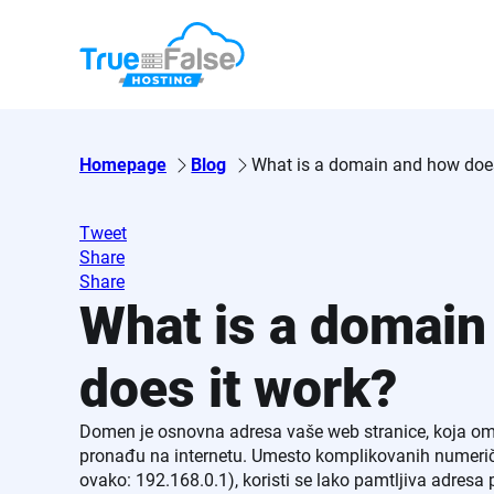
Skip
to
content
Homepage
Blog
What is a domain and how does
Tweet
Share
Share
What is a domain
does it work?
Domen je osnovna adresa vaše web stranice, koja o
pronađu na internetu. Umesto komplikovanih numeričk
ovako: 192.168.0.1), koristi se lako pamtljiva adresa