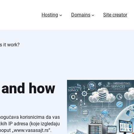
Hosting
Domains
Site creator
 it work?
 and how
mogućava korisnicima da vas
ih IP adresa (koje izgledaju
 poput „www.vasasajt.rs“.