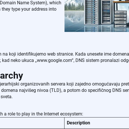
S (Domain Name System), which
 they type your address into
čin na koji identifikujemo web stranice. Kada unesete ime domen
er, kad neko ukuca „www.google.com“, DNS sistem pronalazi odgo
rarchy
 hijerarhijski organizovanih servera koji zajedno omogućavaju 
do domena najvišeg nivoa (TLD), a potom do specifičnog DNS ser
 sveta.
h a role to play in the Internet ecosystem:
Description