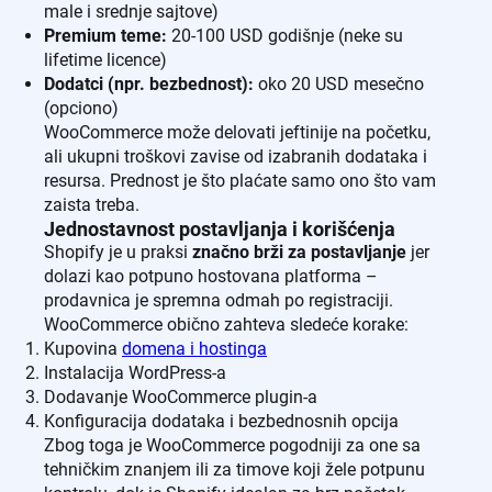
male i srednje sajtove)
Premium teme:
20-100 USD godišnje (neke su
lifetime licence)
Dodatci (npr. bezbednost):
oko 20 USD mesečno
(opciono)
WooCommerce može delovati jeftinije na početku,
ali ukupni troškovi zavise od izabranih dodataka i
resursa. Prednost je što plaćate samo ono što vam
zaista treba.
Jednostavnost postavljanja i korišćenja
Shopify je u praksi
značno brži za postavljanje
jer
dolazi kao potpuno hostovana platforma –
prodavnica je spremna odmah po registraciji.
WooCommerce obično zahteva sledeće korake:
Kupovina
domena i hostinga
Instalacija WordPress-a
Dodavanje WooCommerce plugin-a
Konfiguracija dodataka i bezbednosnih opcija
Zbog toga je WooCommerce pogodniji za one sa
tehničkim znanjem ili za timove koji žele potpunu