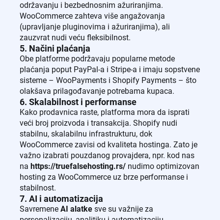
održavanju i bezbednosnim ažuriranjima.
WooCommerce zahteva više angažovanja
(upravljanje pluginovima i ažuriranjima), ali
zauzvrat nudi veću fleksibilnost.
5. Načini plaćanja
Obe platforme podržavaju popularne metode
plaćanja poput PayPal-a i Stripe-a i imaju sopstvene
sisteme – WooPayments i Shopify Payments – što
olakšava prilagođavanje potrebama kupaca.
6. Skalabilnost i performanse
Kako prodavnica raste, platforma mora da isprati
veći broj proizvoda i transakcija. Shopify nudi
stabilnu, skalabilnu infrastrukturu, dok
WooCommerce zavisi od kvaliteta hostinga. Zato je
važno izabrati pouzdanog provajdera, npr. kod nas
na
https://truefalsehosting.rs/
nudimo optimizovan
hosting za WooCommerce uz brze performanse i
stabilnost.
7. AI i automatizacija
Savremene
AI alatke
sve su važnije za
personalizaciju, analitiku i automatizaciju