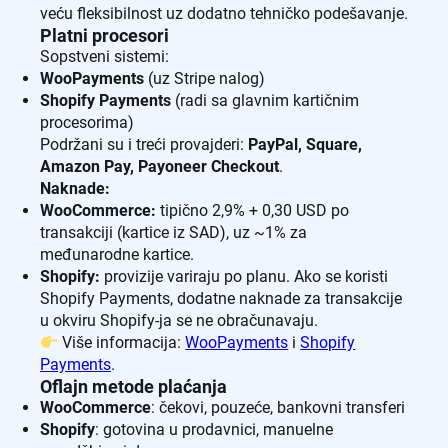
veću fleksibilnost uz dodatno tehničko podešavanje.
Platni procesori
Sopstveni sistemi:
WooPayments
(uz Stripe nalog)
Shopify Payments
(radi sa glavnim kartičnim
procesorima)
Podržani su i treći provajderi:
PayPal, Square,
Amazon Pay, Payoneer Checkout
.
Naknade:
WooCommerce:
tipično 2,9% + 0,30 USD po
transakciji (kartice iz SAD), uz ~1% za
međunarodne kartice.
Shopify:
provizije variraju po planu. Ako se koristi
Shopify Payments, dodatne naknade za transakcije
u okviru Shopify-ja se ne obračunavaju.
Više informacija:
WooPayments
i
Shopify
Payments
.
Oflajn metode plaćanja
WooCommerce
: čekovi, pouzeće, bankovni transferi
Shopify
: gotovina u prodavnici, manuelne