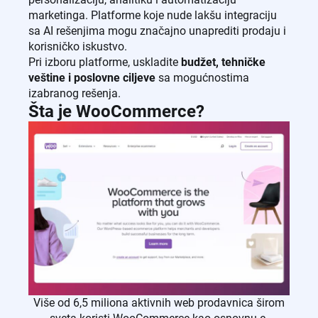
marketinga. Platforme koje nude lakšu integraciju
sa AI rešenjima mogu značajno unaprediti prodaju i
korisničko iskustvo.
Pri izboru platforme, uskladite
budžet, tehničke
veštine i poslovne ciljeve
sa mogućnostima
izabranog rešenja.
Šta je WooCommerce?
Više od 6,5 miliona aktivnih web prodavnica širom