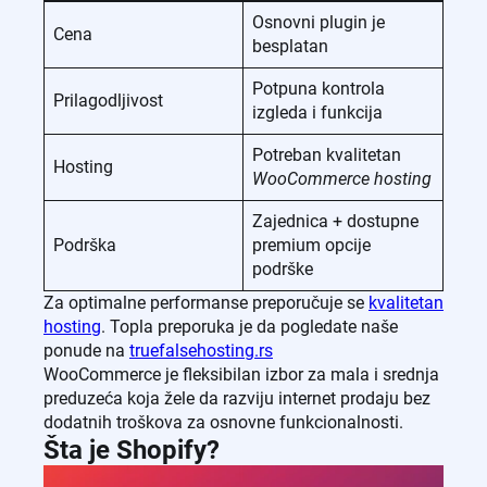
Osnovni plugin je
Cena
besplatan
Potpuna kontrola
Prilagodljivost
izgleda i funkcija
Potreban kvalitetan
Hosting
WooCommerce hosting
Zajednica + dostupne
Podrška
premium opcije
podrške
Za optimalne performanse preporučuje se
kvalitetan
hosting
. Topla preporuka je da pogledate naše
ponude na
truefalsehosting.rs
WooCommerce je fleksibilan izbor za mala i srednja
preduzeća koja žele da razviju internet prodaju bez
dodatnih troškova za osnovne funkcionalnosti.
Šta je Shopify?