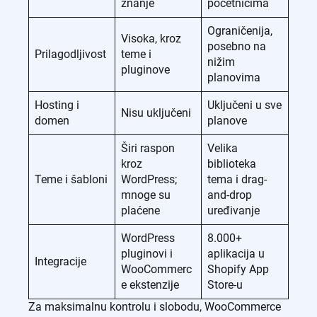
znanje
početnicima
Ograničenija,
Visoka, kroz
posebno na
Prilagodljivost
teme i
nižim
pluginove
planovima
Hosting i
Uključeni u sve
Nisu uključeni
domen
planove
Širi raspon
Velika
kroz
biblioteka
Teme i šabloni
WordPress;
tema i drag-
mnoge su
and-drop
plaćene
uređivanje
WordPress
8.000+
pluginovi i
aplikacija u
Integracije
WooCommerc
Shopify App
e ekstenzije
Store-u
Za maksimalnu kontrolu i slobodu, WooCommerce