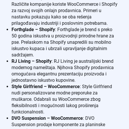
Različite kompanije koriste WooCommerce i Shopify
za razvoj svojih onlajn prodavnica. Primeri u
nastavku pokazuju kako se oba rešenja
prilagođavaju industriji i poslovnim potrebama.
Forthglade – Shopify
: Forthglade je brend s preko
50 godina iskustva u proizvodnji prirodne hrane za
pse. Prelaskom na Shopify unapredili su mobilno
iskustvo kupaca i ubrzali upravljanje digitalnim
sadržajem.
RJ Living – Shopify
: RJ Living je australijski brend
modernog nameštaja. Njihova Shopify prodavnica
omogućava elegantnu prezentaciju proizvoda i
jednostavno iskustvo kupovine.
Style Girlfriend – WooCommerce
: Style Girlfriend
nudi personalizovane modne preporuke za
muškarce. Odabrali su WooCommerce zbog
fleksibilnosti i mogućnosti lakog proširenja
funkcionalnosti.
DVO Suspension – WooCommerce
: DVO
Suspension prodaje komponente za planinske