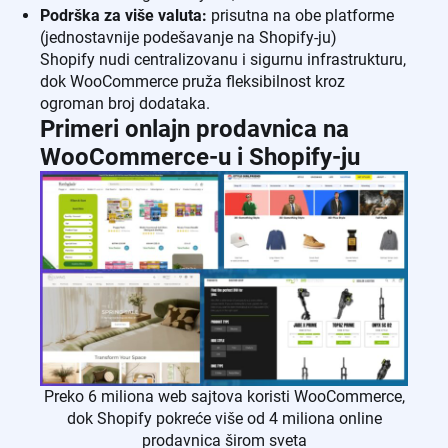
Podrška za više valuta:
prisutna na obe platforme
(jednostavnije podešavanje na Shopify-ju)
Shopify nudi centralizovanu i sigurnu infrastrukturu,
dok WooCommerce pruža fleksibilnost kroz
ogroman broj dodataka.
Primeri onlajn prodavnica na
WooCommerce-u i Shopify-ju
Preko 6 miliona web sajtova koristi WooCommerce,
dok Shopify pokreće više od 4 miliona online
prodavnica širom sveta