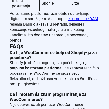
Brzina
Sporije
Brže
pokretanja
Pored same platforme, razmotrite i upravljanje
digitalnim sadržajem. Alati poput
e-commerce DAM
rešenja Dash olakšavaju pretragu, deljenje i
korišćenje vizuelnog materijala u marketing
kanalima, što dodatno unapređuje prezentaciju
brenda.
FAQs
Da li je WooCommerce bolji od Shopify-ja za
početnike?
Shopify je obično pogodniji za početnike jer je
potpuno hostovana platforma
i ne zahteva tehničko
podešavanje. WooCommerce pruža veću
fleksibilnost, ali traži osnovno iskustvo s WordPress-
om i pluginovima.
Da li moram da znam programiranje za
WooCommerce?
Nije obavezno, ali pomaže. WooCommerce