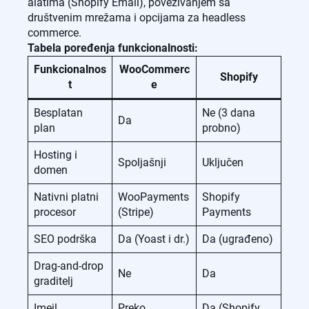
alatima (Shopify Email), povezivanjem sa
društvenim mrežama i opcijama za headless
commerce.
Tabela poređenja funkcionalnosti:
Funkcionalnos
WooCommerc
Shopify
t
e
Besplatan
Ne (3 dana
Da
plan
probno)
Hosting i
Spoljašnji
Uključen
domen
Nativni platni
WooPayments
Shopify
procesor
(Stripe)
Payments
SEO podrška
Da (Yoast i dr.)
Da (ugrađeno)
Drag-and-drop
Ne
Da
graditelj
Imejl
Preko
Da (Shopify