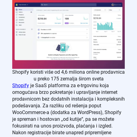
Shopify koristi više od 4,6 miliona online prodavnica
u preko 175 zemalja širom sveta
Shopify
je SaaS platforma za e-trgovinu koja
omogućava brzo pokretanje i upravljanje internet
prodavnicom bez dodatnih instalacija i kompleksnih
podešavanja. Za razliku od rešenja poput
WooCommerce-a (dodatka za WordPress), Shopify
je spreman i hostovan „od kutije“, pa se možete
fokusirati na unos proizvoda, plaćanja i izgled.
Nakon registracije birate unapred pripremljene