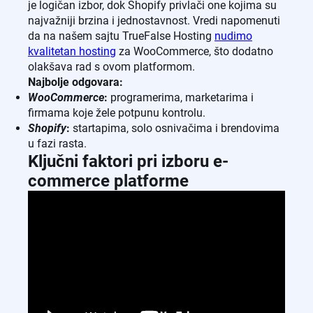
je logičan izbor, dok Shopify privlači one kojima su
najvažniji brzina i jednostavnost. Vredi napomenuti
da na našem sajtu TrueFalse Hosting
nudimo
kvalitetan hosting
za WooCommerce, što dodatno
olakšava rad s ovom platformom.
Najbolje odgovara:
WooCommerce
:
programerima, marketarima i
firmama koje žele potpunu kontrolu.
Shopify
:
startapima, solo osnivačima i brendovima
u fazi rasta.
Ključni faktori pri izboru e-
commerce platforme