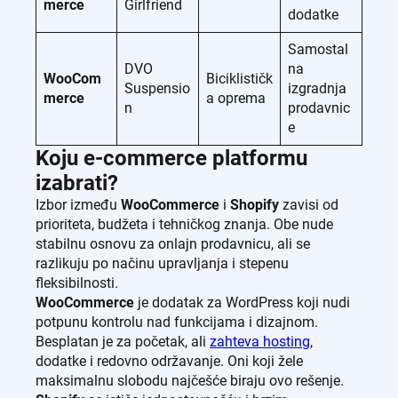
merce
Girlfriend
dodatke
Samostal
DVO
na
WooCom
Biciklističk
Suspensio
izgradnja
merce
a oprema
n
prodavnic
e
Koju e-commerce platformu
izabrati?
Izbor između
WooCommerce
i
Shopify
zavisi od
prioriteta, budžeta i tehničkog znanja. Obe nude
stabilnu osnovu za onlajn prodavnicu, ali se
razlikuju po načinu upravljanja i stepenu
fleksibilnosti.
WooCommerce
je dodatak za WordPress koji nudi
potpunu kontrolu nad funkcijama i dizajnom.
Besplatan je za početak, ali
zahteva hosting
,
dodatke i redovno održavanje. Oni koji žele
maksimalnu slobodu najčešće biraju ovo rešenje.