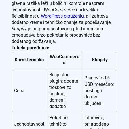
glavna razlika leži u količini kontrole naspram
jednostavnosti.
WooCommerce
nudi veliku
fleksibilnost u
WordPress okruženju
, ali zahteva
dodatno vreme i tehničko znanje za podešavanje.
Shopify
je potpuno hostovana platforma koja
omogućava brzo pokretanje prodavnice bez
dodatnog održavanja.
Tabela poređenja:
WooCommerc
Karakteristika
Shopify
e
Besplatan
Planovi od 5
plugin; dodatni
USD mesečno;
troškovi za
Cena
hosting i
hosting,
domen
domen i
uključeni
dodatke
Potrebno
Intuitivno,
Jednostavnost
tehničko
prilagođeno