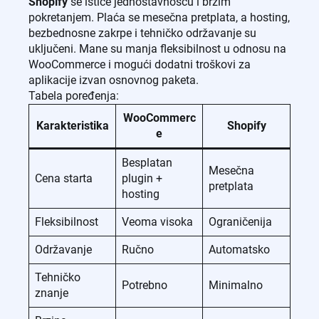
Shopify
se ističe jednostavnošću i brzim
pokretanjem. Plaća se mesečna pretplata, a hosting,
bezbednosne zakrpe i tehničko održavanje su
uključeni. Mane su manja fleksibilnost u odnosu na
WooCommerce i mogući dodatni troškovi za
aplikacije izvan osnovnog paketa.
Tabela poređenja:
WooCommerc
Karakteristika
Shopify
e
Besplatan
Mesečna
Cena starta
plugin +
pretplata
hosting
Fleksibilnost
Veoma visoka
Ograničenija
Održavanje
Ručno
Automatsko
Tehničko
Potrebno
Minimalno
znanje