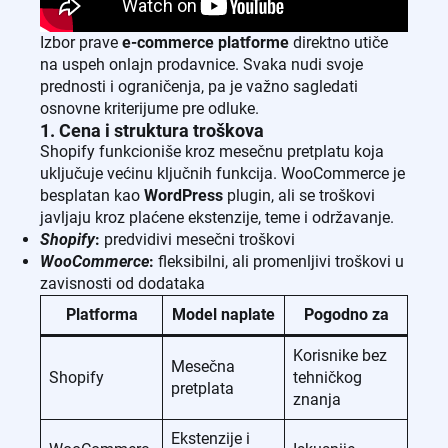
Izbor prave
e-commerce platforme
direktno utiče
na uspeh onlajn prodavnice. Svaka nudi svoje
prednosti i ograničenja, pa je važno sagledati
osnovne kriterijume pre odluke.
1. Cena i struktura troškova
Shopify funkcioniše kroz mesečnu pretplatu koja
uključuje većinu ključnih funkcija. WooCommerce je
besplatan kao
WordPress
plugin, ali se troškovi
javljaju kroz plaćene ekstenzije, teme i održavanje.
Shopify
:
predvidivi mesečni troškovi
WooCommerce
:
fleksibilni, ali promenljivi troškovi u
zavisnosti od dodataka
Platforma
Model naplate
Pogodno za
Korisnike bez
Mesečna
Shopify
tehničkog
pretplata
znanja
Ekstenzije i