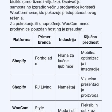
bicikle (amortizere i viljuške). Osnivač je
samostalno izgradio većinu prodavnice koristeći
WooCommerce, što pokazuje pristupačnost ovog
rešenja.
Za pokretanje ili unapređenje WooCommerce
prodavnice, pouzdan hosting je presudan.
Primer
Ključna
Platforma
Industrija
brenda
prednost
Mobilna
Hrana za
Forthglad
optimizaci
Shopify
kućne
e
ja i
ljubimce
integracije
Vizuelna
prezentaci
Shopify
RJ Living
Nameštaj
ja
proizvoda
Fleksibiln
WooCom
Style
Moda i stil
ost kroz