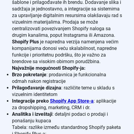
šablone i prilagođavate ih brendu. Dodavanje slika i
sadržaja je jednostavno, a integracije sa sistemima
za upravljanje digitalnim resursima olakšavaju rad s
vizuelnim materijalima. Prodaja se može
centralizovati povezivanjem Shopify naloga sa
drugim kanalima, poput Instagrama ili Amazona.
Shopify Plus
je napredna verzija namenjena većim
kompanijama donosi veću skalabilnost, napredne
funkcije i prioritetnu podršku, što je važno za
brendove sa visokim obimom porudžbina.
Najvažnije mogućnosti Shopify-ja:
Brzo pokretanje
: prodavnica je funkcionalna
odmah nakon registracije
Prilagođavanje dizajna
: različite teme u skladu s
vizuelnim identitetom
Integracije preko
Shopify App Store-a
: aplikacije
za dropshipping, marketing, CRM i dr.
Analitika i izveštaji
: detaljni podaci o prodaji i
ponašanju kupaca
Tabela: razlike između standardnog Shopify paketa
i Shopify Plus-a: