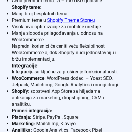
Cena premium tema: 20–100 USD godišnje
Shopify teme
:
Manji broj besplatnih tema
Premium teme u
Shopify Theme Store-u
Visok nivo optimizacije za mobilne uređaje
Manja sloboda prilagođavanja u odnosu na
WooCommerce
Napredni korisnici će ceniti veću fleksibilnost
WooCommerce-a, dok Shopify nudi jednostavniju i
bržu implementaciju.
Integracije
Integracije su ključne za proširenje funkcionalnosti.
WooCommerce
: WordPress dodaci – Yoast SEO,
Jetpack, Mailchimp, Google Analytics i mnogi drugi.
Shopify
: sopstveni App Store sa hiljadama
aplikacija za marketing, dropshipping, CRM i
analitiku.
Primeri integracija:
Plaćanja:
Stripe, PayPal, Square
Marketing:
Mailchimp, Klaviyo
Analitika:
Google Analytics, Facebook Pixel