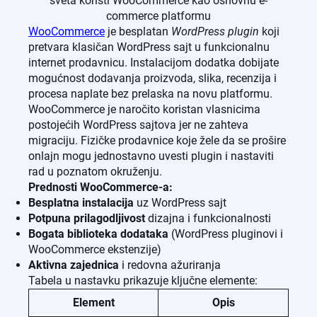
sveta koristi WooCommerce kao osnovnu e-
commerce platformu
WooCommerce
je besplatan
WordPress plugin
koji
pretvara klasičan WordPress sajt u funkcionalnu
internet prodavnicu. Instalacijom dodatka dobijate
mogućnost dodavanja proizvoda, slika, recenzija i
procesa naplate bez prelaska na novu platformu.
WooCommerce je naročito koristan vlasnicima
postojećih WordPress sajtova jer ne zahteva
migraciju. Fizičke prodavnice koje žele da se prošire
onlajn mogu jednostavno uvesti plugin i nastaviti
rad u poznatom okruženju.
Prednosti WooCommerce-a:
Besplatna instalacija
uz WordPress sajt
Potpuna prilagodljivost
dizajna i funkcionalnosti
Bogata biblioteka dodataka
(WordPress pluginovi i
WooCommerce ekstenzije)
Aktivna zajednica
i redovna ažuriranja
Tabela u nastavku prikazuje ključne elemente:
Element
Opis