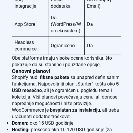
integracija
dodataka
Email)
Da
App Store
(WordPress/W
Da
oo ekosistem)
Headless
Ograničeno
Da
commerce
Obe platforme imaju visoke ocene korisnika, što
pokazuje da su stabilne i pouzdane opcije.
Cenovni planovi
Shopify nudi
fiksne pakete
sa unapred definisanim
funkcijama. Najpovoljniji plan „Starter“ košta oko
5
USD mesečno
, ali je ograničen u pogledu tema i
kolekcija. Viši planovi povećavaju cenu, ali donose
naprednije mogućnosti i niže provizije.
WooCommerce je
besplatan za instalaciju
, ali treba
uračunati dodatne troškove:
Domen:
oko 15 USD godišnje
Hosting:
prosečno oko 10-120 USD godišnje (za