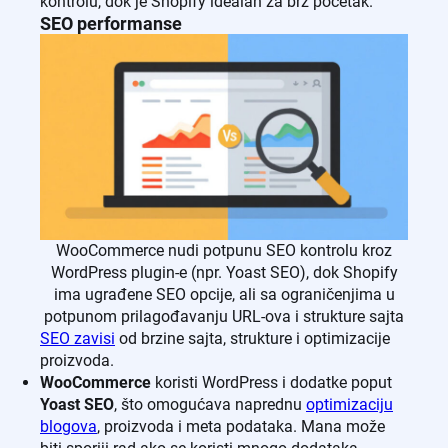
kontrolu, dok je Shopify idealan za brz početak.
SEO performanse
WooCommerce nudi potpunu SEO kontrolu kroz
WordPress plugin-e (npr. Yoast SEO), dok Shopify
ima ugrađene SEO opcije, ali sa ograničenjima u
potpunom prilagođavanju URL-ova i strukture sajta
SEO zavisi
od brzine sajta, strukture i optimizacije
proizvoda.
WooCommerce
koristi WordPress i dodatke poput
Yoast SEO
, što omogućava naprednu
optimizaciju
blogova
, proizvoda i meta podataka. Mana može