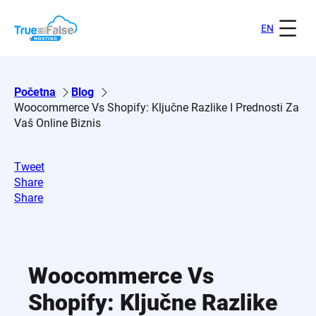
Skoči
na
EN
sadržaj
Početna
Blog
Woocommerce Vs Shopify: Ključne Razlike I Prednosti Za
Vaš Online Biznis
Tweet
Share
Share
Woocommerce Vs
Shopify: Ključne Razlike