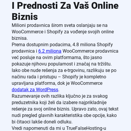
I Prednosti Za Vaš Online
Biznis
Milioni prodavnica širom sveta oslanjaju se na
WooCommerce i Shopify za vođenje svojih online
biznisa.
Prema dostupnim podacima, 4.8 miliona Shopify
prodavnica i
6.2 miliona
WooCommerce prodavnica
već posluje na ovim platformama, što jasno
pokazuje njihovu popularnost i značaj na tržištu.
Iako obe nude rešenja za e-trgovinu, razlikuju se po
načinu rada i pristupu – Shopify je kompletno
upravljana platforma, dok je WooCommerce
dodatak za WordPress
.
Razumevanje ovih razlika ključno je za svakog
preduzetnika koji želi da izabere najprikladnije
rešenje za svoj online biznis. Upravo zato, ovaj tekst
nudi pregled glavnih karakteristika obe opcije, kako
bi čitaoci lakše doneli odluku.
Vredi napomenuti da mi u TrueFalseHosting-u