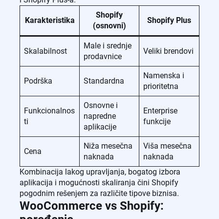
Shopify
Karakteristika
Shopify Plus
(osnovni)
Male i srednje
Skalabilnost
Veliki brendovi
prodavnice
Namenska i
Podrška
Standardna
prioritetna
Osnovne i
Funkcionalnos
Enterprise
napredne
ti
funkcije
aplikacije
Niža mesečna
Viša mesečna
Cena
naknada
naknada
Kombinacija lakog upravljanja, bogatog izbora
aplikacija i mogućnosti skaliranja čini Shopify
pogodnim rešenjem za različite tipove biznisa.
WooCommerce vs Shopify: