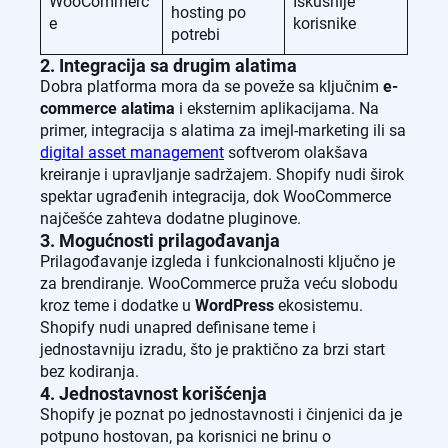
WooCommerc
Iskusnije
hosting po
e
korisnike
potrebi
2. Integracija sa drugim alatima
Dobra platforma mora da se poveže sa ključnim
e-
commerce alatima
i eksternim aplikacijama. Na
primer, integracija s alatima za imejl-marketing ili sa
digital asset management
softverom olakšava
kreiranje i upravljanje sadržajem. Shopify nudi širok
spektar ugrađenih integracija, dok WooCommerce
najčešće zahteva dodatne pluginove.
3. Mogućnosti prilagođavanja
Prilagođavanje izgleda i funkcionalnosti ključno je
za brendiranje. WooCommerce pruža veću slobodu
kroz teme i dodatke u
WordPress
ekosistemu.
Shopify nudi unapred definisane teme i
jednostavniju izradu, što je praktično za brzi start
bez kodiranja.
4. Jednostavnost korišćenja
Shopify je poznat po jednostavnosti i činjenici da je
potpuno hostovan, pa korisnici ne brinu o