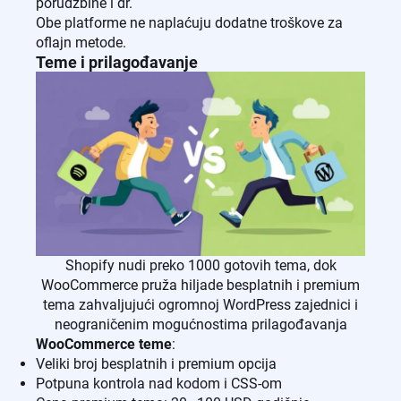
porudžbine i dr.
Obe platforme ne naplaćuju dodatne troškove za
oflajn metode.
Teme i prilagođavanje
Shopify nudi preko 1000 gotovih tema, dok
WooCommerce pruža hiljade besplatnih i premium
tema zahvaljujući ogromnoj WordPress zajednici i
neograničenim mogućnostima prilagođavanja
WooCommerce teme
:
Veliki broj besplatnih i premium opcija
Potpuna kontrola nad kodom i CSS-om