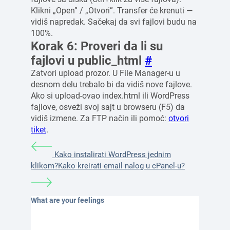
Klikni „Open” / „Otvori”. Transfer će krenuti —
vidiš napredak. Sačekaj da svi fajlovi budu na
100%.
Korak 6: Proveri da li su
fajlovi u public_html
#
Zatvori upload prozor. U File Manager-u u
desnom delu trebalo bi da vidiš nove fajlove.
Ako si upload-ovao index.html ili WordPress
fajlove, osveži svoj sajt u browseru (F5) da
vidiš izmene. Za FTP način ili pomoć:
otvori
tiket
.
Kako instalirati WordPress jednim
klikom?
Kako kreirati email nalog u cPanel-u?
What are your feelings