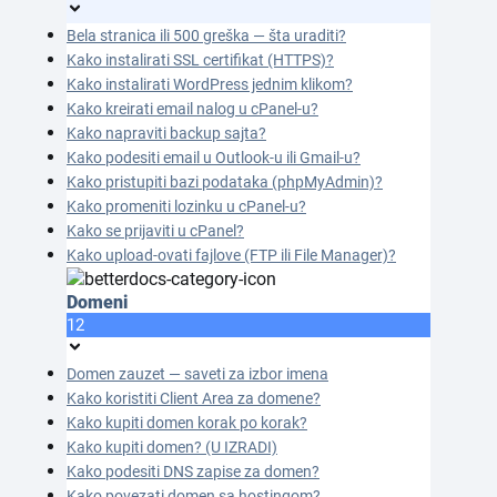
Bela stranica ili 500 greška — šta uraditi?
Kako instalirati SSL certifikat (HTTPS)?
Kako instalirati WordPress jednim klikom?
Kako kreirati email nalog u cPanel-u?
Kako napraviti backup sajta?
Kako podesiti email u Outlook-u ili Gmail-u?
Kako pristupiti bazi podataka (phpMyAdmin)?
Kako promeniti lozinku u cPanel-u?
Kako se prijaviti u cPanel?
Kako upload-ovati fajlove (FTP ili File Manager)?
Domeni
12
Domen zauzet — saveti za izbor imena
Kako koristiti Client Area za domene?
Kako kupiti domen korak po korak?
Kako kupiti domen? (U IZRADI)
Kako podesiti DNS zapise za domen?
Kako povezati domen sa hostingom?