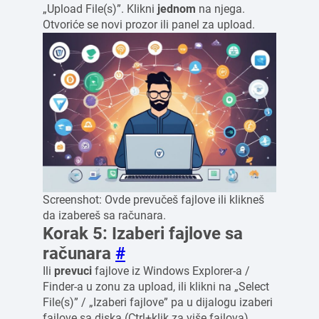
„Upload File(s)”. Klikni
jednom
na njega.
Otvoriće se novi prozor ili panel za upload.
Screenshot: Ovde prevučeš fajlove ili klikneš
da izabereš sa računara.
Korak 5: Izaberi fajlove sa
računara
#
Ili
prevuci
fajlove iz Windows Explorer-a /
Finder-a u zonu za upload, ili klikni na „Select
File(s)” / „Izaberi fajlove” pa u dijalogu izaberi
fajlove sa diska (Ctrl+klik za više fajlova).