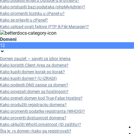
Kako podesiti email u Outlook-u ili Gmail-u?
Kako pristupiti bazi podataka (phpMyAdmin)?
Kako promeniti lozinku u cPanel-u?
Kako se prijaviti u cPanel?
Kako upload-ovati fajlove (FTP ili File Manager)?
Domeni
12
Domen zauzet — saveti za izbor imena
Kako koristiti Client Area za domene?
Kako kupiti domen korak po korak?
Kako kupiti domen? (U IZRADI)
Kako podesiti DNS zapise za domen?
Kako povezati domen sa hostingom?
Kako preneti domen kod True-False Hosting?
Kako produžiti registraciju domena?
Kako promeniti podatke registranta (WHOIS)?
Kako proveriti dostupnost domena?
Kako uključiti WhoIS privatnost (ID zaštitu)?
Šta je .rs domen i kako ga registrovati?