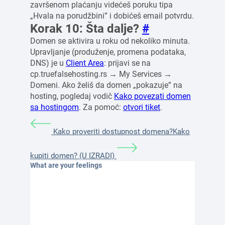
završenom plaćanju videćeš poruku tipa
„Hvala na porudžbini” i dobićeš email potvrdu.
Korak 10: Šta dalje?
#
Domen se aktivira u roku od nekoliko minuta.
Upravljanje (produženje, promena podataka,
DNS) je u
Client Area
: prijavi se na
cp.truefalsehosting.rs → My Services →
Domeni. Ako želiš da domen „pokazuje” na
hosting, pogledaj vodič
Kako povezati domen
sa hostingom
. Za pomoć:
otvori tiket
.
Kako proveriti dostupnost domena?
Kako
kupiti domen? (U IZRADI)
What are your feelings