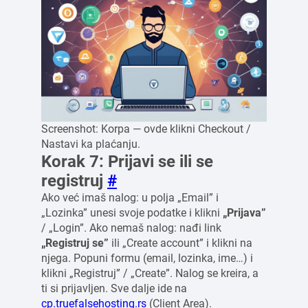
Screenshot: Korpa — ovde klikni Checkout /
Nastavi ka plaćanju.
Korak 7: Prijavi se ili se
registruj
#
Ako već imaš nalog: u polja „Email” i
„Lozinka” unesi svoje podatke i klikni
„Prijava”
/ „Login”. Ako nemaš nalog: nađi link
„Registruj se”
ili „Create account” i klikni na
njega. Popuni formu (email, lozinka, ime…) i
klikni „Registruj” / „Create”. Nalog se kreira, a
ti si prijavljen. Sve dalje ide na
cp.truefalsehosting.rs
(Client Area).