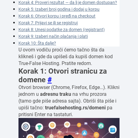
Korak 4: Proveri rezultat — da li je domen dostupan?
Korak 5: Izaberi broj godina i dodaj u korpu
Korak 6: Otvori korpu i pređi na checkout
Korak 7: Prijavi se ili se registruj
Korak 8: Unesi podatke za domen (registrant)
Korak 9: Izaberi način plaćanja i plati
Korak 10: Šta dalje?
U ovom vodiču proći ćemo tačno šta da
klikneš i gde da upišeš da kupiš domen kod
True-False Hosting. Pratite redom.
Korak 1: Otvori stranicu za
domene
#
Otvori browser (Chrome, Firefox, Edge…). Klikni
jednom u
adresnu traku
na vrhu prozora
(tamo gde piše adresa sajta). Obriši šta piše i
upiši tačno:
truefalsehosting.rs/domeni
pa
pritisni Enter na tastaturi.