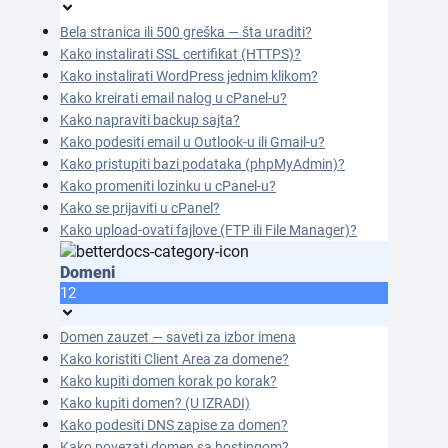
Bela stranica ili 500 greška — šta uraditi?
Kako instalirati SSL certifikat (HTTPS)?
Kako instalirati WordPress jednim klikom?
Kako kreirati email nalog u cPanel-u?
Kako napraviti backup sajta?
Kako podesiti email u Outlook-u ili Gmail-u?
Kako pristupiti bazi podataka (phpMyAdmin)?
Kako promeniti lozinku u cPanel-u?
Kako se prijaviti u cPanel?
Kako upload-ovati fajlove (FTP ili File Manager)?
Domeni
12
Domen zauzet — saveti za izbor imena
Kako koristiti Client Area za domene?
Kako kupiti domen korak po korak?
Kako kupiti domen? (U IZRADI)
Kako podesiti DNS zapise za domen?
Kako povezati domen sa hostingom?