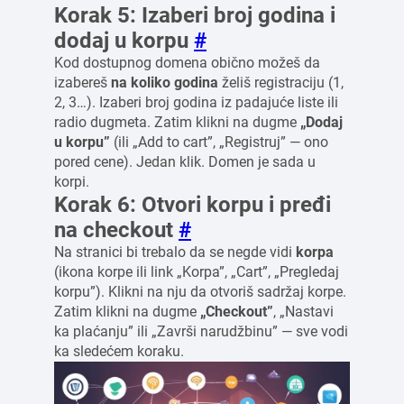
Korak 5: Izaberi broj godina i
dodaj u korpu
#
Kod dostupnog domena obično možeš da
izabereš
na koliko godina
želiš registraciju (1,
2, 3…). Izaberi broj godina iz padajuće liste ili
radio dugmeta. Zatim klikni na dugme
„Dodaj
u korpu”
(ili „Add to cart”, „Registruj” — ono
pored cene). Jedan klik. Domen je sada u
korpi.
Korak 6: Otvori korpu i pređi
na checkout
#
Na stranici bi trebalo da se negde vidi
korpa
(ikona korpe ili link „Korpa”, „Cart”, „Pregledaj
korpu”). Klikni na nju da otvoriš sadržaj korpe.
Zatim klikni na dugme
„Checkout”
, „Nastavi
ka plaćanju” ili „Završi narudžbinu” — sve vodi
ka sledećem koraku.