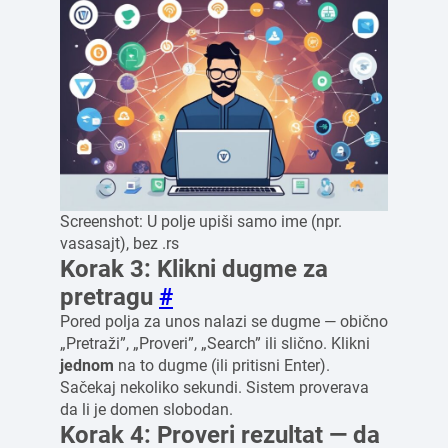
Screenshot: U polje upiši samo ime (npr.
vasasajt), bez .rs
Korak 3: Klikni dugme za
pretragu
#
Pored polja za unos nalazi se dugme — obično
„Pretraži”, „Proveri”, „Search” ili slično. Klikni
jednom
na to dugme (ili pritisni Enter).
Sačekaj nekoliko sekundi. Sistem proverava
da li je domen slobodan.
Korak 4: Proveri rezultat — da