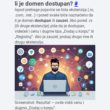
li je domen dostupan?
#
Ispod pretrage pojaviće se lista ekstenzija (.rs,
.com, .net…) i pored svake biće naznačeno da
li je domen
dostupan
ili
zauzet
. Ako pored .rs
(ili druge ekstenzije) piše da je dostupan,
videćeš i cenu i dugme tipa „Dodaj u korpu” ili
„Registruj”. Ako je zauzet, probaj drugo ime ili
drugu ekstenziju.
Screenshot: Rezultat — ovde vidiš cenu i
dugme „Dodaj u korpu”.