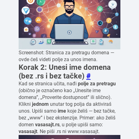
Screenshot: Stranica za pretragu domena —
ovde ćeš videti polje za unos imena.
Korak 2: Unesi ime domena
(bez .rs i bez tačke)
#
Kad se stranica učita, nađi
polje za pretragu
(obično je označeno kao „Unesite ime
domena”, „Proverite dostupnost” ili slično).
Klikni
jednom
unutar tog polja da aktiviraš
unos. Upiši samo
ime
koje želiš — bez tačke,
bez „www” i bez ekstenzije. Primer: ako želiš
domen
vasasajt.rs
, u polje upiši samo:
vasasajt
. Ne piši .rs ni www.vasasajt.