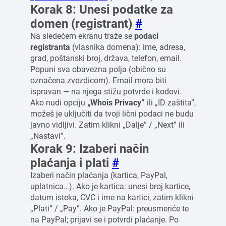
Korak 8: Unesi podatke za
domen (registrant)
#
Na sledećem ekranu traže se
podaci
registranta
(vlasnika domena): ime, adresa,
grad, poštanski broj, država, telefon, email.
Popuni sva obavezna polja (obično su
označena zvezdicom). Email mora biti
ispravan — na njega stižu potvrde i kodovi.
Ako nudi opciju
„Whois Privacy”
ili „ID zaštita”,
možeš je uključiti da tvoji lični podaci ne budu
javno vidljivi. Zatim klikni „Dalje” / „Next” ili
„Nastavi”.
Korak 9: Izaberi način
plaćanja i plati
#
Izaberi način plaćanja (kartica, PayPal,
uplatnica…). Ako je kartica: unesi broj kartice,
datum isteka, CVC i ime na kartici, zatim klikni
„Plati” / „Pay”. Ako je PayPal: preusmeriće te
na PayPal; prijavi se i potvrdi plaćanje. Po